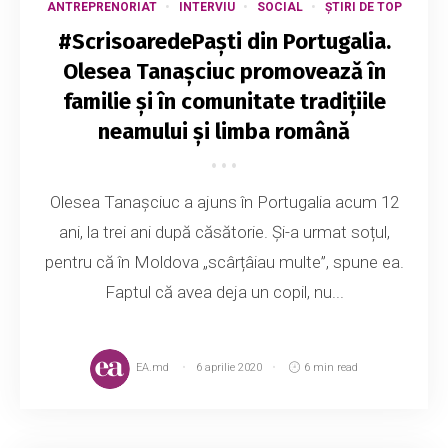
ANTREPRENORIAT
INTERVIU
SOCIAL
ȘTIRI DE TOP
#ScrisoaredePaști din Portugalia.
Olesea Tanașciuc promovează în
familie și în comunitate tradițiile
neamului și limba română
Olesea Tanașciuc a ajuns în Portugalia acum 12
ani, la trei ani după căsătorie. Și-a urmat soțul,
pentru că în Moldova „scârțâiau multe”, spune ea.
Faptul că avea deja un copil, nu...
EA.md
6 aprilie 2020
6 min read