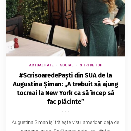
ACTUALITATE
SOCIAL
ȘTIRI DE TOP
#ScrisoaredePaști din SUA de la
Augustina Șiman: „A trebuit să ajung
tocmai la New York ca să încep să
fac plăcinte”
Augustina Șiman își trăiește visul american deja de
aproape un an. Scriitoarea este unul dintre