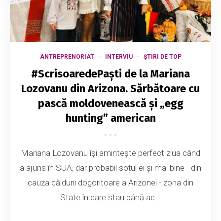
ANTREPRENORIAT
INTERVIU
ȘTIRI DE TOP
#ScrisoaredePaști de la Mariana
Lozovanu din Arizona. Sărbătoare cu
pască moldovenească și „egg
hunting” american
Mariana Lozovanu își amintește perfect ziua când
a ajuns în SUA, dar probabil soțul ei și mai bine - din
cauza căldurii dogoritoare a Arizonei - zona din
State în care stau până ac...