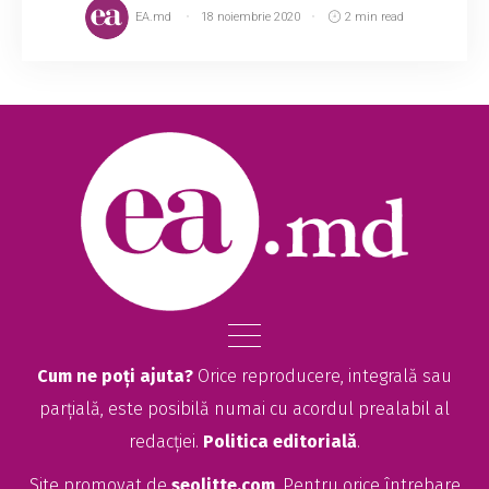
EA.md
18 noiembrie 2020
2 min read
Cum ne poți ajuta?
Orice reproducere, integrală sau
parțială, este posibilă numai cu acordul prealabil al
redacției.
Politica editorială
.
Site promovat de
seolitte.com
. Pentru orice întrebare