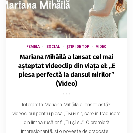
FEMEIA
SOCIAL
ȘTIRI DE TOP
VIDEO
Mariana Mihăilă a lansat cel mai
așteptat videoclip din viața ei: „E
piesa perfectă la dansul mirilor”
(Video)
Interpreta Mariana Mihăilă a lansat astăzi
videoclipul pentru piesa „Ты и я ”, care în traducere
din limba rusă ar fi „Tu și eu”. O premieră
impresionantă, și o poveste de dragoste...