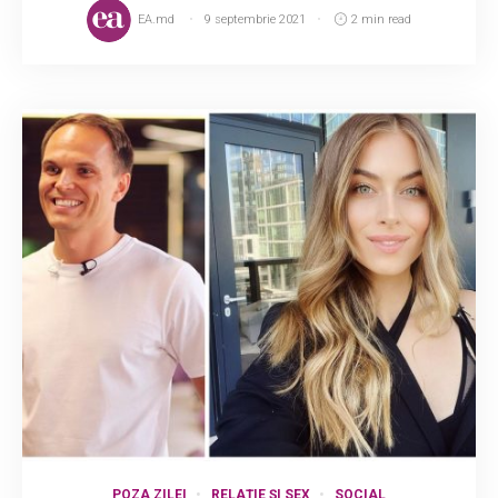
EA.md
9 septembrie 2021
2 min read
POZA ZILEI
RELAȚIE ȘI SEX
SOCIAL