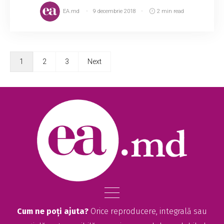
EA.md
9 decembrie 2018
2 min read
1
2
3
Next
Cum ne poți ajuta?
Orice reproducere, integrală sau