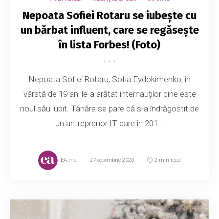
Nepoata Sofiei Rotaru se iubește cu
un bărbat influent, care se regăsește
în lista Forbes! (Foto)
Nepoata Sofiei Rotaru, Sofia Evdokimenko, în
vârstă de 19 ani le-a arătat internauților cine este
noul său iubit. Tânăra se pare că s-a îndrăgostit de
un antreprenor IT care în 201...
EA.md
27 octombrie 2020
2 min read