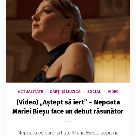
ACTUALITATE
CĂRȚI ȘI MUZICĂ
SOCIAL
VIDEO
(Video) „Aștept să iert” – Nepoata
Mariei Bieșu face un debut răsunător
Nepoata celebrei artiste Maria Bieșu, soprana