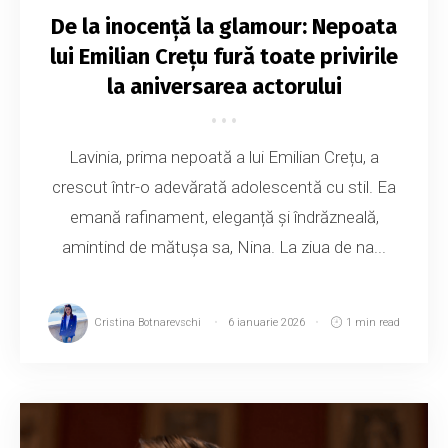
De la inocență la glamour: Nepoata
lui Emilian Crețu fură toate privirile
la aniversarea actorului
Lavinia, prima nepoată a lui Emilian Crețu, a
crescut într-o adevărată adolescentă cu stil. Ea
emană rafinament, eleganță și îndrăzneală,
amintind de mătușa sa, Nina. La ziua de na...
Cristina Botnarevschi
6 ianuarie 2026
1 min read