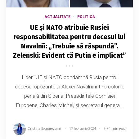
ACTUALITATE
POLITICĂ
UE și NATO atribuie Rusiei
responsabilitatea pentru decesul lui
Navalnîi: „Trebuie să răspundă”.
Zelenski: Evident că Putin e implicat”
Liderii UE și NATO condamnă Rusia pentru
decesul opozantului Alexei Navalnîi într-o colonie
penală din Siberia. Președintele Comisiei
Europene, Charles Michel, și secretarul genera...
Cristina Botnarevschi
17 februarie 2024
1 min read