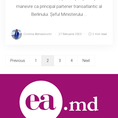
manevre ca principal partener transatlantic al
Berlinului. Șeful Ministerului ...
Cristina Botnarevschi
27 februarie 2023
2 min read
Previous
1
2
3
4
Next