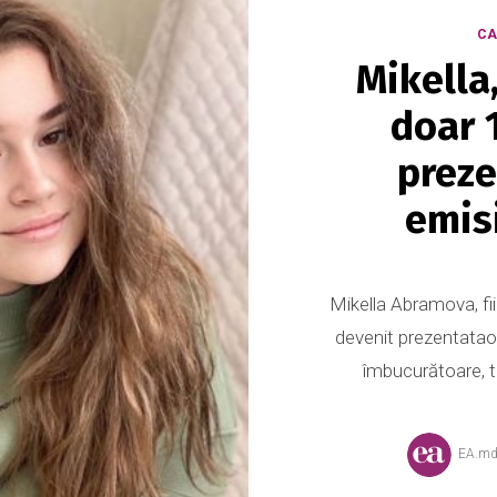
CA
Mikella,
doar 
preze
emis
Mikella Abramova, fii
devenit prezentatao
îmbucurătoare, tâ
EA.m