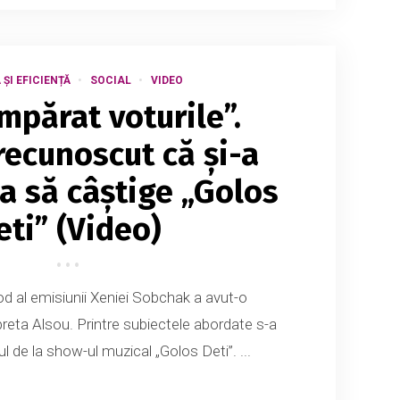
ȘI EFICIENȚĂ
SOCIAL
VIDEO
mpărat voturile”.
recunoscut că și-a
ca să câștige „Golos
eti” (Video)
d al emisiunii Xeniei Sobchak a avut-o
preta Alsou. Printre subiectele abordate s-a
ul de la show-ul muzical „Golos Deti”. ...