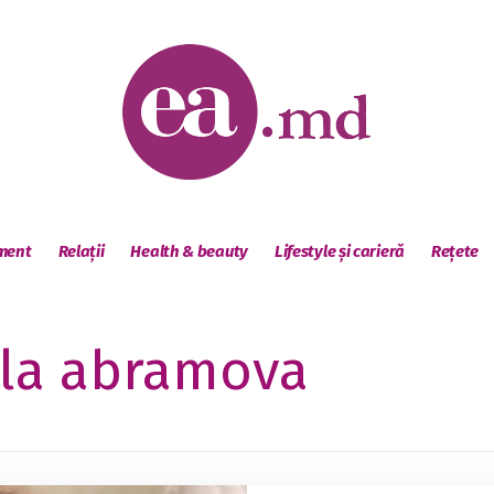
sment
Relații
Health & beauty
Lifestyle și carieră
Rețete
lla abramova