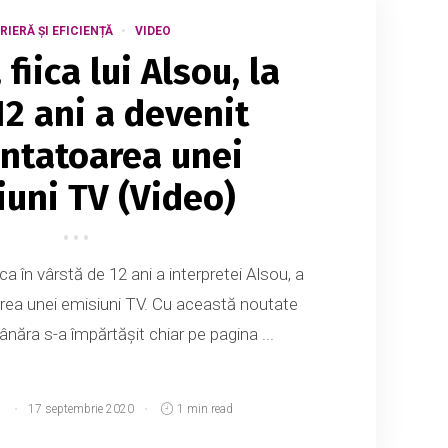
RIERĂ ȘI EFICIENȚĂ
VIDEO
 fiica lui Alsou, la
12 ani a devenit
ntatoarea unei
iuni TV (Video)
ca în vârstă de 12 ani a interpretei Alsou, a
rea unei emisiuni TV. Cu această noutate
năra s-a împărtășit chiar pe pagina ...
d
17 septembrie 2020
1 min read