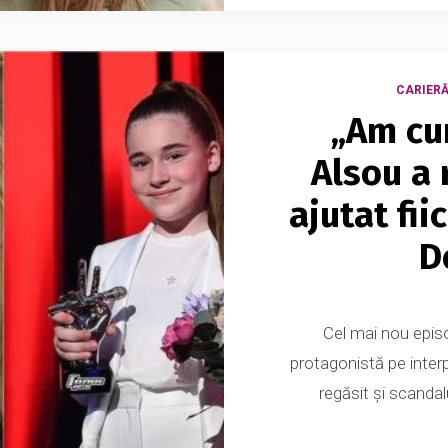
CARIERĂ 
„Am cu
Alsou a 
ajutat fii
D
Cel mai nou episo
protagonistă pe inter
regăsit și scandal