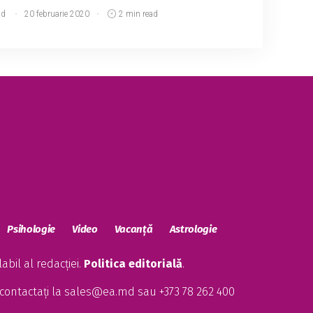
md
20 februarie 2020
2 min read
Psihologie
Video
Vacanță
Astrologie
bil al redacției.
Politica editorială
.
contactați la
sales@ea.md
sau +373 78 262 400