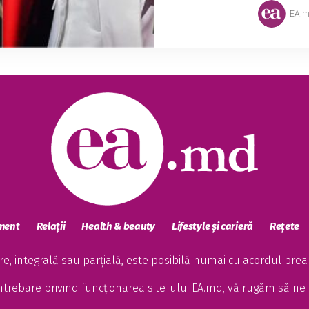
EA.
sment
Relații
Health & beauty
Lifestyle și carieră
Rețete
, integrală sau parțială, este posibilă numai cu acordul preala
întrebare privind funcționarea site-ului EA.md, vă rugăm să ne 