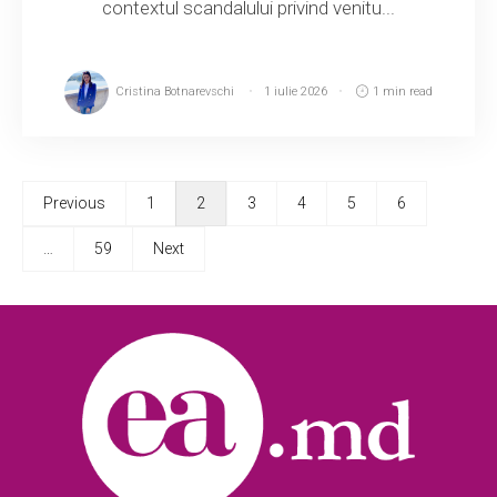
contextul scandalului privind venitu...
Cristina Botnarevschi
1 iulie 2026
1 min read
Previous
1
2
3
4
5
6
…
59
Next