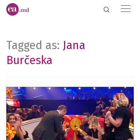
Tagged as:
Jana
Burčeska