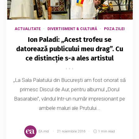
ACTUALITATE
DIVERTISMENT & CULTURĂ
POZA ZILEI
Ion Paladi: „Acest trofeu se
datorează publicului meu drag”. Cu
ce distincție s-a ales artistul
„La Sala Palatului din București am fost onorat să
primesc Discul de Aur, pentru albumul „Dorul
Basarabiei”, vândul într-un număr impresionant pe
ambele maluri ale Prutului...
EA.md
21 noiembrie 2016
1 min read