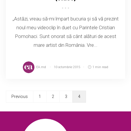
„Astăzi, vreau să-mi împart bucuria și să vă prezint
noul meu videoclip în duet cu Parintele Cristian
Pomohaci. Sunt onorat să cânt alături de acest
mare artist din România. Vre...
EA.md
10 octombrie 2015
1 min read
Previous
1
2
3
4