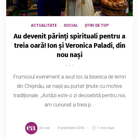
ACTUALITATE
SOCIAL
ȘTIRI DE TOP
Au devenit părinți spirituali pentru a
treia oară! Ion și Veronica Paladi, din
nou nași
Frumosul eveniment a avut loc la biserica de lemn
din Chișinău, iar nașii au purtat ținute cu motive
tradiționale. „Astăzi este o zi deosebită pentru noi,
am cununat a treia p...
EA.md
8 octombrie 2016
1 min read