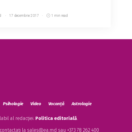
d
17 decembrie 2017
1 min read
Psihologie
Video
Vacanță
Astrologie
bil al redacției.
Politica editorială
.
contactați la
sales@ea.md
sau +373 78 262 400