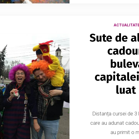
ACTUALITAT
Sute de a
cadour
bulev
capitalei
luat
Distanța cursei de 3
care au adunat cadouri 
au primit o m