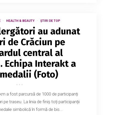
E
HEALTH & BEAUTY
ȘTIRI DE TOP
lergători au adunat
i de Crăciun pe
ardul central al
. Echipa Interakt a
 medalii (Foto)
 km a fost parcursă de 1000 de participanți
pe traseu. La linia de finiș toți participanții
edalie simbolică în formă de bis...