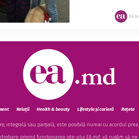
EA.m
sment
Relații
Health & beauty
Lifestyle și carieră
Rețete
, integrală sau parțială, este posibilă numai cu acordul preala
întrebare privind funcționarea site-ului EA.md, vă rugăm să ne 