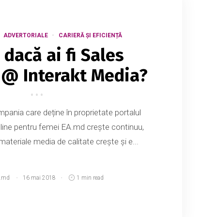
ADVERTORIALE
CARIERĂ ȘI EFICIENȚĂ
i dacă ai fi Sales
@ Interakt Media?
pania care deține în proprietate portalul
line pentru femei EA.md crește continuu,
 materiale media de calitate crește și e...
.md
16 mai 2018
1 min read