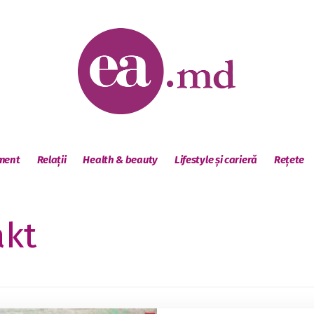
sment
Relații
Health & beauty
Lifestyle și carieră
Rețete
akt