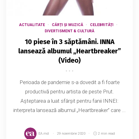
ACTUALITATE
CĂRȚI ȘI MUZICĂ
CELEBRITĂȚI
DIVERTISMENT & CULTURĂ
10 piese în 3 săptămâni. INNA
lansează albumul „Heartbreaker”
(Video)
Perioada de pandemie s-a dovedit a fi foarte
productivă pentru artista de peste Prut.
Așteptarea a luat sfârșit pentru fanii INNEI:
interpreta lansează albumul „Heartbreaker” care ...
EA.md
29 noiembrie 2020
2 min read