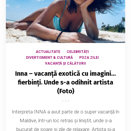
ACTUALITATE
CELEBRITĂȚI
DIVERTISMENT & CULTURĂ
POZA ZILEI
VACANȚĂ ȘI CĂLĂTORII
Inna – vacanță exotică cu imagini…
fierbinți. Unde s-a odihnit artista
(Foto)
Interpreta INNA a avut parte de o super vacanță în
Maldive, într-un loc retras și liniștit, unde s-a
bucurat de soare și zile de relaxare. Artista și-a