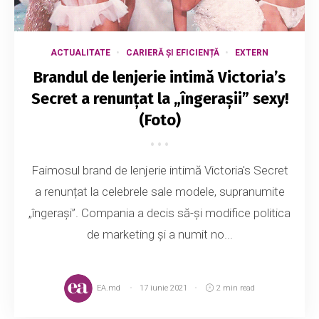
ACTUALITATE
CARIERĂ ȘI EFICIENȚĂ
EXTERN
Brandul de lenjerie intimă Victoria’s
Secret a renunțat la „îngerașii” sexy!
(Foto)
Faimosul brand de lenjerie intimă Victoria's Secret
a renunțat la celebrele sale modele, supranumite
„îngerași”. Compania a decis să-și modifice politica
de marketing și a numit no...
EA.md
17 iunie 2021
2 min read