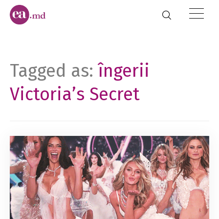
Tagged as:
îngerii
Victoria’s Secret