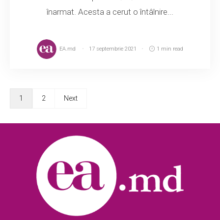
înarmat. Acesta a cerut o întâlnire...
EA.md
17 septembrie 2021
1 min read
1
2
Next