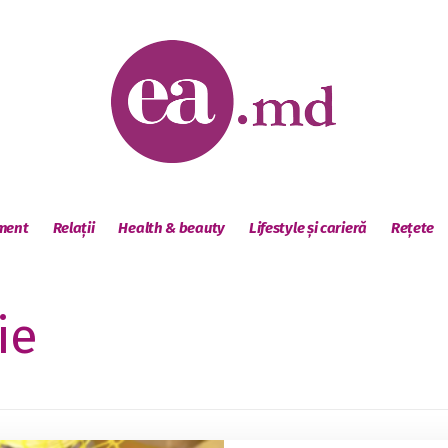
sment
Relații
Health & beauty
Lifestyle și carieră
Rețete
ie