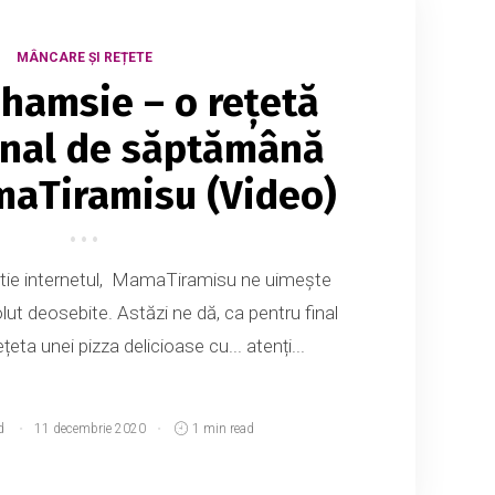
MÂNCARE ȘI REȚETE
 hamsie – o rețetă
inal de săptămână
maTiramisu (Video)
tie internetul, MamaTiramisu ne uimește
ut deosebite. Astăzi ne dă, ca pentru final
eta unei pizza delicioase cu... atenți...
d
11 decembrie 2020
1 min read