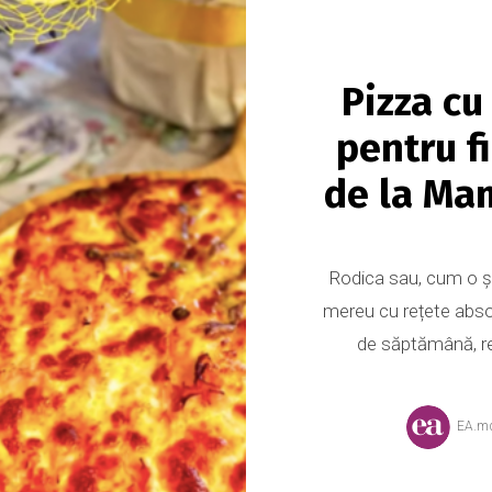
Pizza cu
pentru f
de la Ma
Rodica sau, cum o ș
mereu cu rețete absol
de săptămână, reț
EA.m