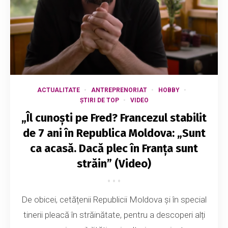
ACTUALITATE
ANTREPRENORIAT
HOBBY
ȘTIRI DE TOP
VIDEO
„Îl cunoști pe Fred? Francezul stabilit
de 7 ani în Republica Moldova: „Sunt
ca acasă. Dacă plec în Franța sunt
străin” (Video)
De obicei, cetățenii Republicii Moldova și în special
tinerii pleacă în străinătate, pentru a descoperi alți