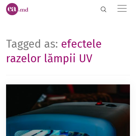
Tagged as:
efectele
razelor lămpii UV