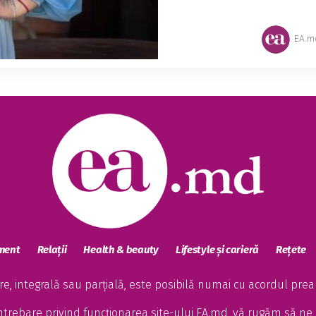
EA.m
sment
Relații
Health & beauty
Lifestyle și carieră
Rețete
, integrală sau parțială, este posibilă numai cu acordul preala
întrebare privind funcționarea site-ului EA.md, vă rugăm să ne 