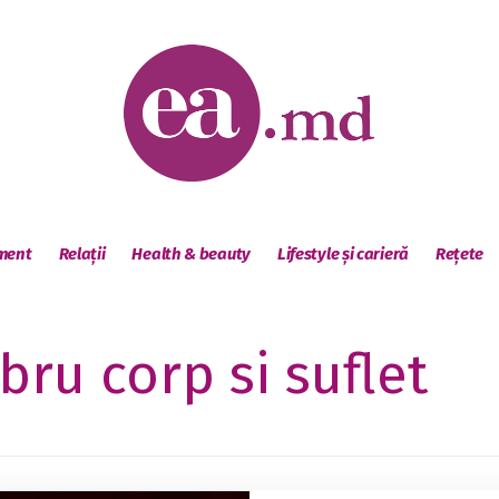
sment
Relații
Health & beauty
Lifestyle și carieră
Rețete
ibru corp si suflet