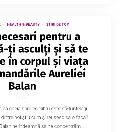
E
HEALTH & BEAUTY
ȘTIRI DE TOP
necesari pentru a
-ți asculți și să te
e în corpul și viața
mandările Aureliei
Balan
că cheia spre echilibru este să-ți înțelegi
i dintre noi știu cum și reușesc să o facă?
 Balan ne îndeamnă să ne concentrăm...