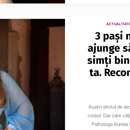
ACTUALITAT
3 pași 
ajunge să
simți bin
ta. Reco
Auzim destul de des 
corpul. Dar oare câț
Psihologa Aurelia