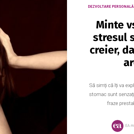
DEZVOLTARE PERSONALĂ
Minte v
stresul 
creier, d
ar
Să simți că îți va exp
stomac sunt senzații 
fraze prestab
EA.m