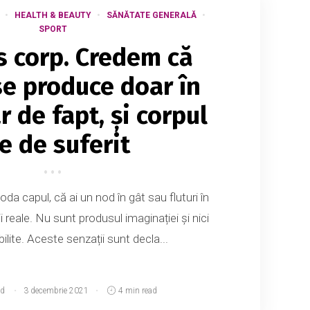
HEALTH & BEAUTY
SĂNĂTATE GENERALĂ
SPORT
s corp. Credem că
se produce doar în
ar de fapt, și corpul
e de suferit
loda capul, că ai un nod în gât sau fluturi în
reale. Nu sunt produsul imaginației și nici
ilite. Aceste senzații sunt decla...
d
3 decembrie 2021
4 min read