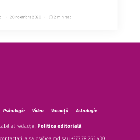
d
20 noiembrie 2020
2 min read
Psihologie
Video
Vacanță
Astrologie
bil al redacției.
Politica editorială
.
contactați la
sales@ea.md
sau +373 78 262 400