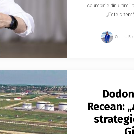
scumpirile din ultimii 
„Este o temă
Cristina Bo
Dodon
Recean: „
strateg
Gi