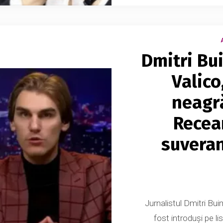
Dmitri Bu
Valico
neagră
Recea
suveran
Jurnalistul Dmitri Bui
fost introduși pe li