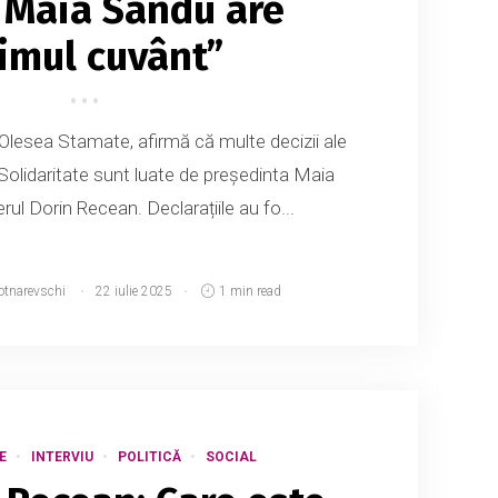
 Maia Sandu are
timul cuvânt”
lesea Stamate, afirmă că multe decizii ale
 Solidaritate sunt luate de președinta Maia
ul Dorin Recean. Declarațiile au fo...
otnarevschi
22 iulie 2025
1 min read
E
INTERVIU
POLITICĂ
SOCIAL