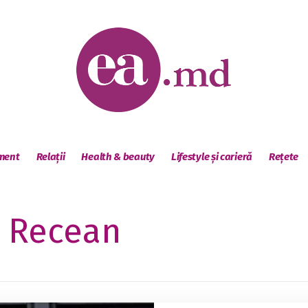
sment
Relații
Health & beauty
Lifestyle și carieră
Rețete
 Recean