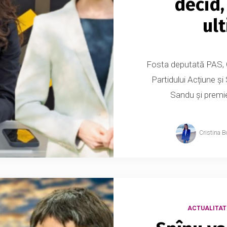
decid,
ul
Fosta deputată PAS, O
Partidului Acțiune și
Sandu și premier
Cristina B
ACTUALITAT