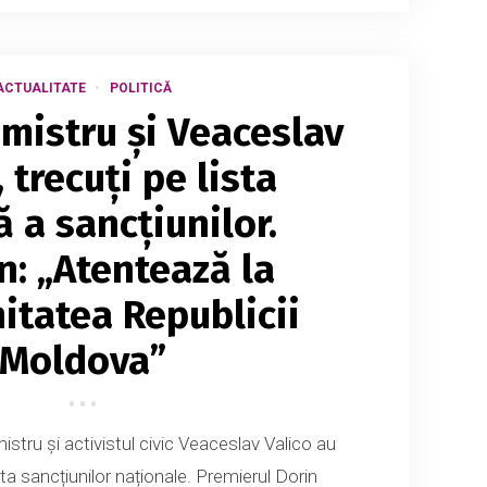
ACTUALITATE
POLITICĂ
imistru și Veaceslav
, trecuți pe lista
 a sancțiunilor.
n: „Atentează la
itatea Republicii
Moldova”
mistru și activistul civic Veaceslav Valico au
sta sancțiunilor naționale. Premierul Dorin