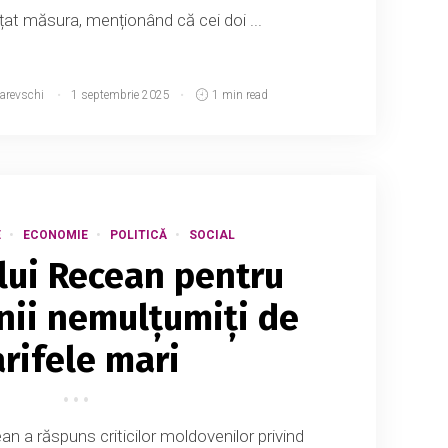
at măsura, menționând că cei doi ...
narevschi
1 septembrie 2025
1 min read
E
ECONOMIE
POLITICĂ
SOCIAL
 lui Recean pentru
ii nemulțumiți de
arifele mari
n a răspuns criticilor moldovenilor privind