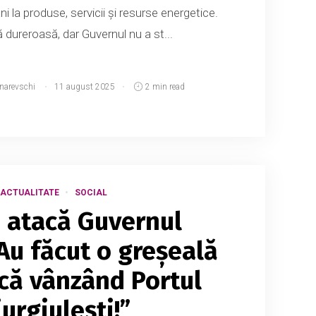
ani la produse, servicii și resurse energetice.
 dureroasă, dar Guvernul nu a st...
tnarevschi
11 august 2025
2 min read
ACTUALITATE
SOCIAL
 atacă Guvernul
Au făcut o greșeală
ică vânzând Portul
urgiulești!”