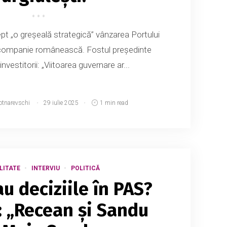
ept „o greșeală strategică” vânzarea Portului
o companie românească. Fostul președinte
investitorii: „Viitoarea guvernare ar...
otnarevschi
29 iulie 2025
1 min read
LITATE
INTERVIU
POLITICĂ
u deciziile în PAS?
 „Recean și Sandu