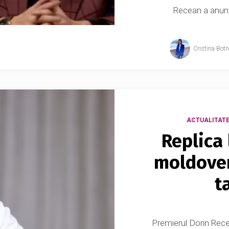
Recean a anunț
Cristina Bot
ACTUALITAT
Replica
moldoven
t
Premierul Dorin Recea