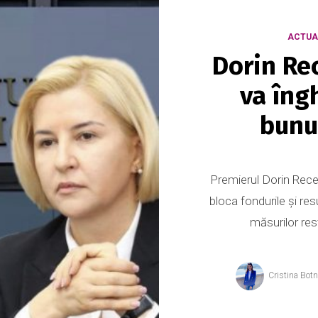
ACTUA
Dorin Re
va îng
bunur
Premierul Dorin Recea
bloca fondurile și res
măsurilor rest
Cristina Bot