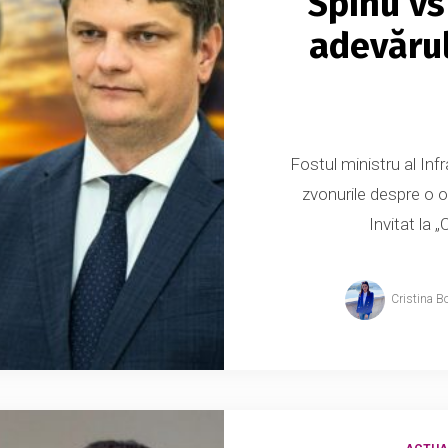
Spînu vs
adevărul
Fostul ministru al Inf
zvonurile despre o os
Invitat la „
Cristina B