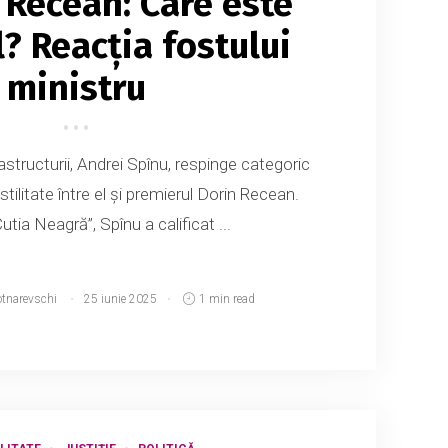
 Recean: Care este
? Reacția fostului
ministru
rastructurii, Andrei Spînu, respinge categoric
tilitate între el și premierul Dorin Recean.
Cutia Neagră”, Spînu a calificat ...
otnarevschi
25 iunie 2025
1 min read