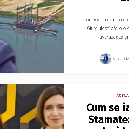
Igor Dodon califică dr
Giurgiulești către 
avertizează și 
Cristina B
ACTUA
Cum se ia
Stamate: