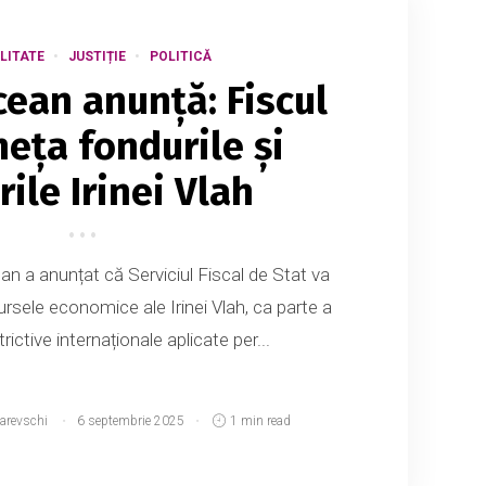
LITATE
JUSTIȚIE
POLITICĂ
cean anunță: Fiscul
heța fondurile și
ile Irinei Vlah
n a anunțat că Serviciul Fiscal de Stat va
ursele economice ale Irinei Vlah, ca parte a
rictive internaționale aplicate per...
narevschi
6 septembrie 2025
1 min read