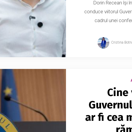
Dorin Recean își î
conduce viitorul Guvern
cadrul unei confe
Cristina Botn
Cine 
Guvernul
ar fi cea
ră