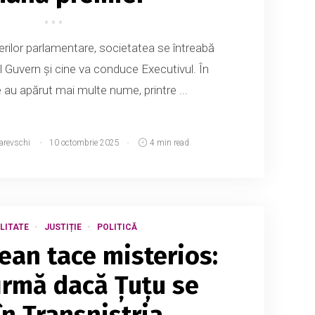
rilor parlamentare, societatea se întreabă
l Guvern și cine va conduce Executivul. În
ce au apărut mai multe nume, printre ...
arevschi
10 octombrie 2025
4 min read
LITATE
JUSTIȚIE
POLITICĂ
ean tace misterios:
irmă dacă Țuțu se
în Transnistria