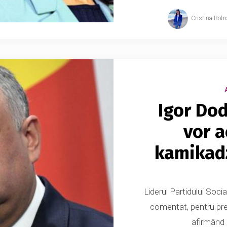
Cristina Botn
Igor Dod
vor a
kamikadz
Liderul Partidului Soci
comentat, pentru pre
afirmând c