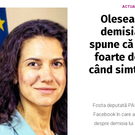
ACTUA
Olesea
demisi
spune că 
foarte d
când simt
Fosta deputată PAS
Facebook în care a r
despre demisia lui 