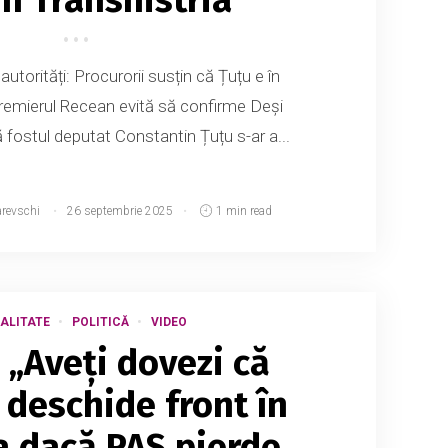
autorități: Procurorii susțin că Țuțu e în
premierul Recean evită să confirme Deși
ă fostul deputat Constantin Țuțu s-ar a...
arevschi
26 septembrie 2025
1 min read
ALITATE
POLITICĂ
VIDEO
 „Aveți dovezi că
 deschide front în
 dacă PAS pierde