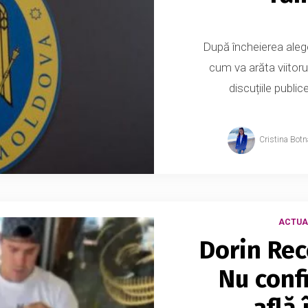
După încheierea alege
cum va arăta viitoru
discuțiile publi
Cristina Botn
ACTUA
Dorin Rec
Nu conf
află 