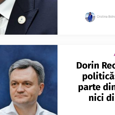
Cristina Botn
Dorin Re
politică
parte din
nici d