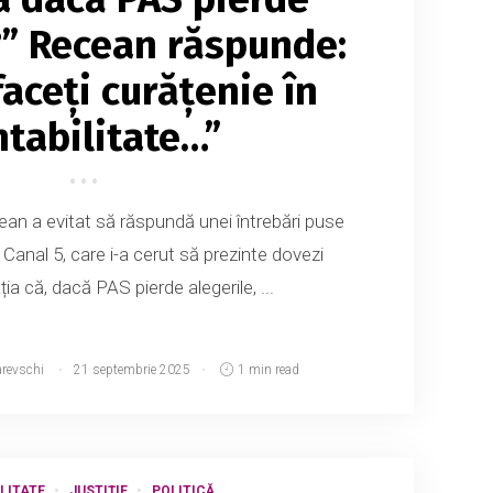
?” Recean răspunde:
faceți curățenie în
ntabilitate…”
ean a evitat să răspundă unei întrebări puse
a Canal 5, care i-a cerut să prezinte dovezi
ia că, dacă PAS pierde alegerile, ...
arevschi
21 septembrie 2025
1 min read
LITATE
JUSTIȚIE
POLITICĂ