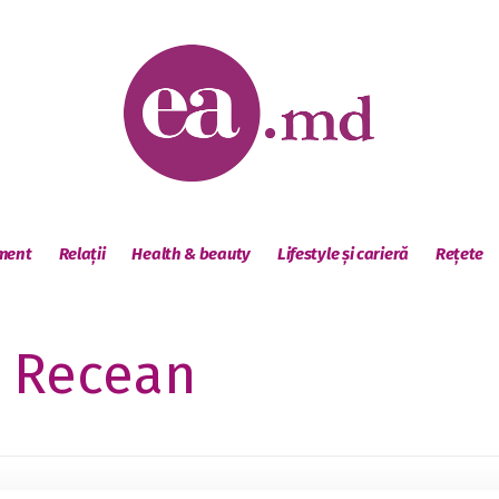
sment
Relații
Health & beauty
Lifestyle și carieră
Rețete
 Recean