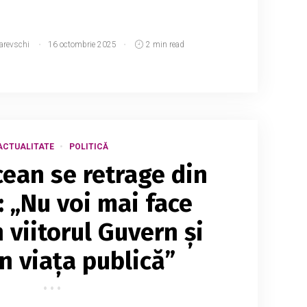
arevschi
16 octombrie 2025
2 min read
ACTUALITATE
POLITICĂ
cean se retrage din
: „Nu voi mai face
 viitorul Guvern și
in viața publică”