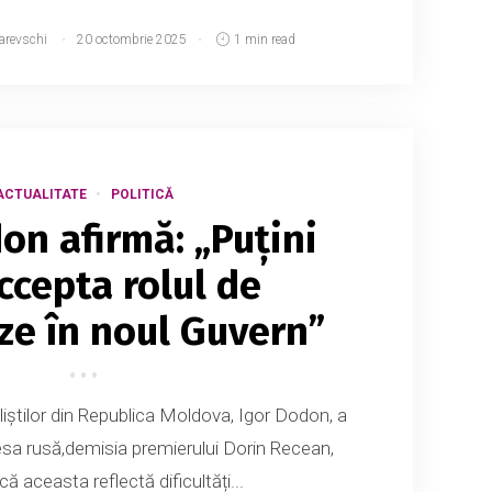
arevschi
20 octombrie 2025
1 min read
ACTUALITATE
POLITICĂ
on afirmă: „Puțini
ccepta rolul de
e în noul Guvern”
aliștilor din Republica Moldova, Igor Dodon, a
sa rusă,demisia premierului Dorin Recean,
ă aceasta reflectă dificultăți...