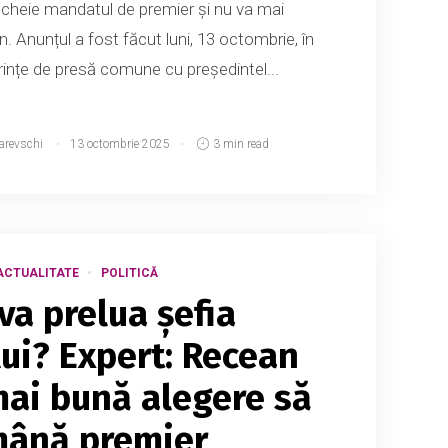
ncheie mandatul de premier și nu va mai
. Anunțul a fost făcut luni, 13 octombrie, în
rințe de presă comune cu președintel...
arevschi
13 octombrie 2025
3 min read
ACTUALITATE
POLITICĂ
va prelua șefia
ui? Expert: Recean
 mai bună alegere să
mână premier