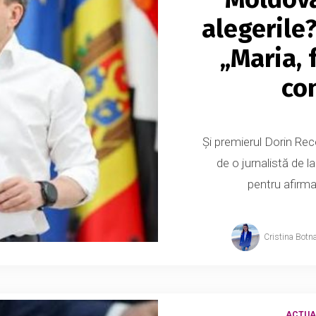
alegerile
„Maria, 
co
Și premierul Dorin Rec
de o jurnalistă de l
pentru afirmaț
Cristina Botn
ACTUA