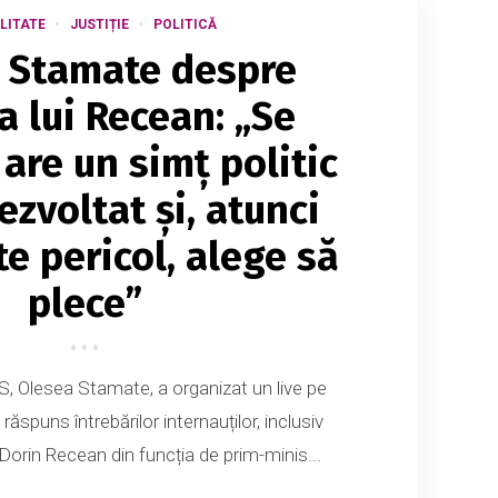
LITATE
JUSTIȚIE
POLITICĂ
 Stamate despre
a lui Recean: „Se
are un simț politic
ezvoltat și, atunci
e pericol, alege să
plece”
, Olesea Stamate, a organizat un live pe
ăspuns întrebărilor internauților, inclusiv
Dorin Recean din funcția de prim-minis...