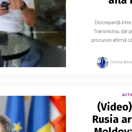
Discrepanță între 
Transnistria, dar 
procurorii afirmă c
Cristina Botn
ACTU
(Video)
Rusia ar
Moldova