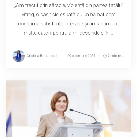
„Am trecut prin sărăcie, violență din partea tatălui
vitreg, o căsnicie eșuată cu un bărbat care
consuma substanțe interzise și am acumulat
multe datorii pentru a-mi deschide și în...
Cristina Botnarevschi
29 octombrie 2024
2 min read