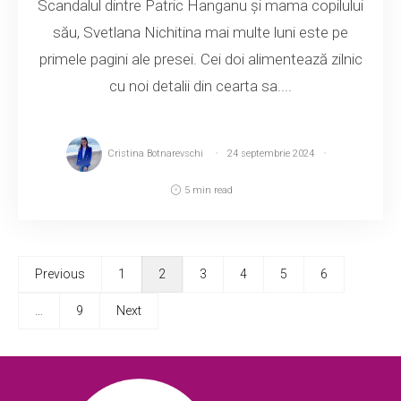
Scandalul dintre Patric Hanganu și mama copilului
său, Svetlana Nichitina mai multe luni este pe
primele pagini ale presei. Cei doi alimentează zilnic
cu noi detalii din cearta sa....
Cristina Botnarevschi
24 septembrie 2024
5 min read
Previous
1
2
3
4
5
6
…
9
Next