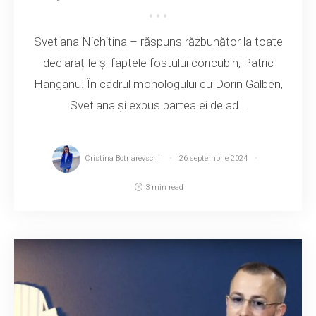
Svetlana Nichitina – răspuns răzbunător la toate
declarațiile și faptele fostului concubin, Patric
Hanganu. În cadrul monologului cu Dorin Galben,
Svetlana și expus partea ei de ad...
Cristina Botnarevschi
26 septembrie 2024
3 min read