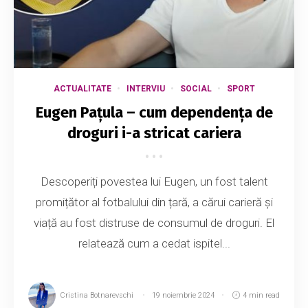
ACTUALITATE
INTERVIU
SOCIAL
SPORT
Eugen Pațula – cum dependența de
droguri i-a stricat cariera
Descoperiți povestea lui Eugen, un fost talent
promițător al fotbalului din țară, a cărui carieră și
viață au fost distruse de consumul de droguri. El
relatează cum a cedat ispitel...
Cristina Botnarevschi
19 noiembrie 2024
4 min read