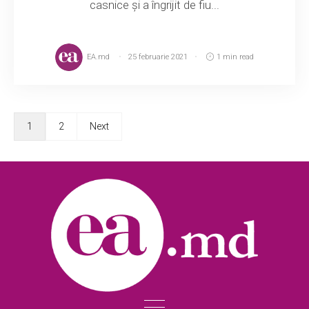
casnice și a îngrijit de fiu...
EA.md
25 februarie 2021
1 min read
1
2
Next