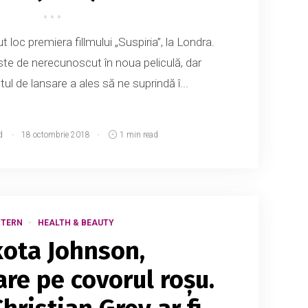
loc premiera fillmului „Suspiria”, la Londra.
e de nerecunoscut în noua peliculă, dar
l de lansare a ales să ne suprindă î...
d
18 octombrie 2018
1 min read
XTERN
HEALTH & BEAUTY
ota Johnson,
re pe covorul roșu.