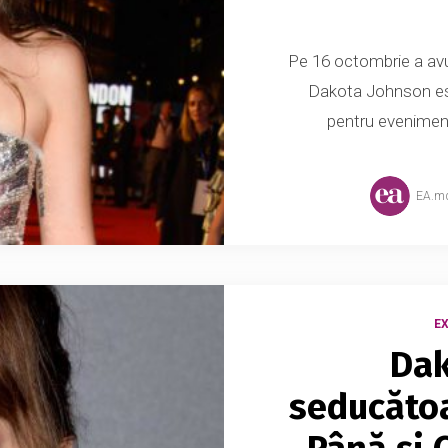
Pe 16 octombrie a avut 
Dakota Johnson est
pentru evenimentu
EA.m
E
Dak
seducătoa