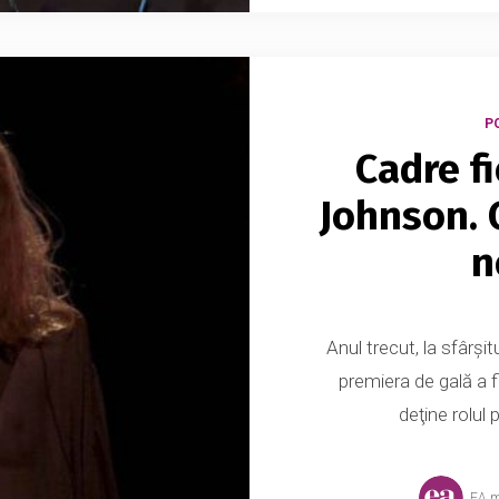
P
Cadre f
Johnson. 
n
Anul trecut, la sfârşi
premiera de gală a f
deţine rolul 
EA.