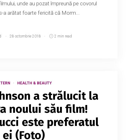
 filmului, unde au pozat împreună pe covorul
-a arătat foarte fericită că Morm...
d
28 octombrie 2018
2 min read
XTERN
HEALTH & BEAUTY
hnson a strălucit la
a noului său film!
ucci este preferatul
ei (Foto)