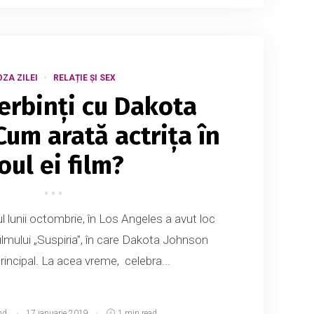
OZA ZILEI
RELAȚIE ȘI SEX
ierbinți cu Dakota
Cum arată actrița în
oul ei film?
tul lunii octombrie, în Los Angeles a avut loc
ilmului „Suspiria”, în care Dakota Johnson
principal. La acea vreme, celebra...
md
17 ianuarie 2019
1 min read