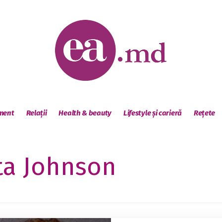
sment
Relații
Health & beauty
Lifestyle și carieră
Rețete
ta Johnson