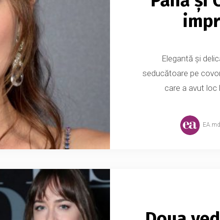
Până și C
impr
Elegantă şi deli
seducătoare pe covoru
care a avut loc l
EA.m
Doua vede