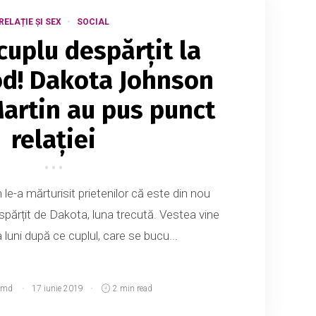
RELAȚIE ȘI SEX
SOCIAL
cuplu despărțit la
d! Dakota Johnson
Martin au pus punct
relației
le-a mărturisit prietenilor că este din nou
spărțit de Dakota, luna trecută. Vestea vine
 luni după ce cuplul, care se bucu...
.md
17 iunie 2019
2 min read