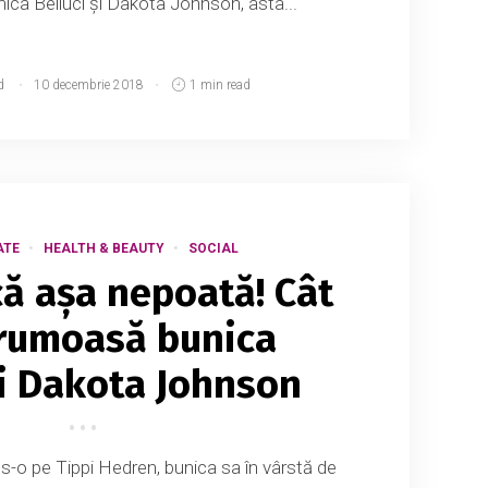
nica Belluci și Dakota Johnson, asta...
d
10 decembrie 2018
1 min read
ATE
HEALTH & BEAUTY
SOCIAL
ă așa nepoată! Cât
frumoasă bunica
i Dakota Johnson
us-o pe Tippi Hedren, bunica sa în vârstă de