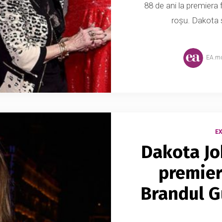
88 de ani la premiera
roșu. Dakota s
EA.m
E
Dakota Jo
premier
Brandul G