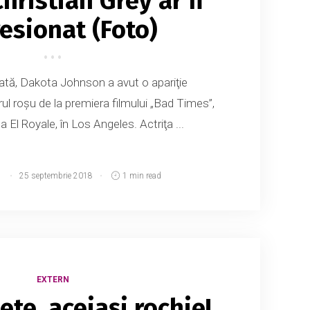
hristian Grey ar fi
esionat (Foto)
cată, Dakota Johnson a avut o apariţie
l roşu de la premiera filmului „Bad Times”,
a El Royale, în Los Angeles. Actriţa ...
d
25 septembrie 2018
1 min read
EXTERN
te, aceiași rochie!