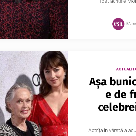
fost acrițele Mo
EA.m
ACTUALIT
Așa bunic
e de 
celebre
Actrița în vârstă a ad