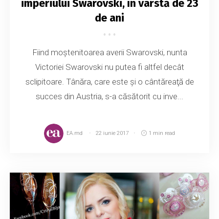
imperiului Swarovski, în vârstă de 23
de ani
Fiind moştenitoarea averii Swarovski, nunta
Victoriei Swarovski nu putea fi altfel decât
sclipitoare. Tânăra, care este şi o cântăreaţă de
succes din Austria, s-a căsătorit cu inve...
EA.md
22 iunie 2017
1 min read