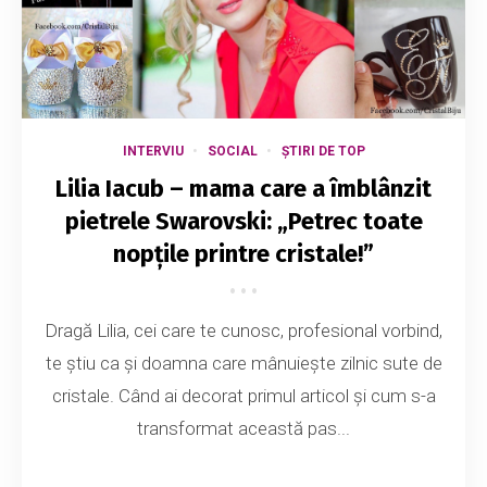
INTERVIU
SOCIAL
ȘTIRI DE TOP
Lilia Iacub – mama care a îmblânzit
pietrele Swarovski: „Petrec toate
nopțile printre cristale!”
Dragă Lilia, cei care te cunosc, profesional vorbind,
te ştiu ca şi doamna care mânuieşte zilnic sute de
cristale. Când ai decorat primul articol şi cum s-a
transformat această pas...