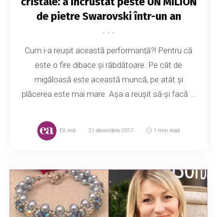
cristale: a încrustat peste UN MILION
de pietre Swarovski într-un an
Cum i-a reușit această performanță?! Pentru că
este o fire dibace și răbdătoare. Pe cât de
migăloasă este această muncă, pe atât și
plăcerea este mai mare. Așa a reușit să-și facă ...
EA.md
21 decembrie 2017
1 min read