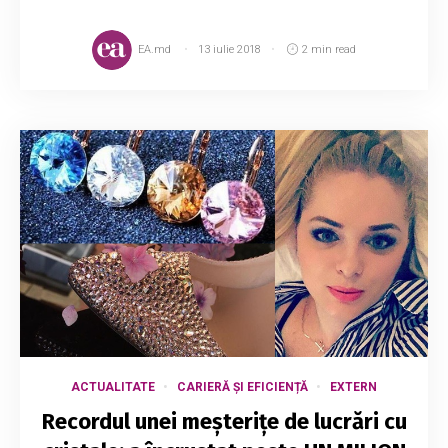
EA.md
13 iulie 2018
2 min read
ACTUALITATE
CARIERĂ ȘI EFICIENȚĂ
EXTERN
Recordul unei meșterițe de lucrări cu