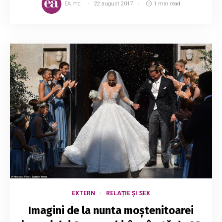
EA.md
22 august 2017
1 min read
EXTERN
RELAȚIE ȘI SEX
Imagini de la nunta moştenitoarei