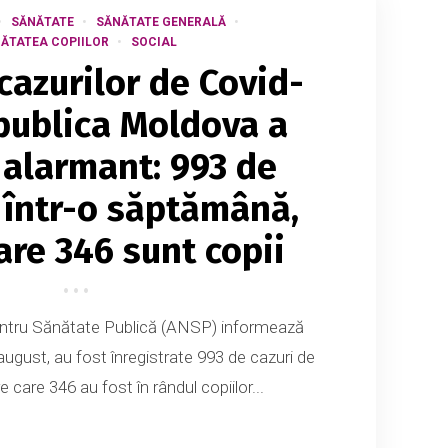
SĂNĂTATE
SĂNĂTATE GENERALĂ
ĂTATEA COPIILOR
SOCIAL
azurilor de Covid-
publica Moldova a
 alarmant: 993 de
i într-o săptămână,
are 346 sunt copii
entru Sănătate Publică (ANSP) informează
august, au fost înregistrate 993 de cazuri de
 care 346 au fost în rândul copiilor...