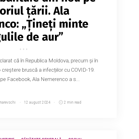
oriul țării. Ala
co: „Țineți minte
ulile de aur”
eclarat că în Republica Moldova, precum și în
o creștere bruscă a infecțiilor cu COVID-19.
e pe Facebook, Ala Nemerenco a s...
tnarevschi
12 august 2024
2 min read