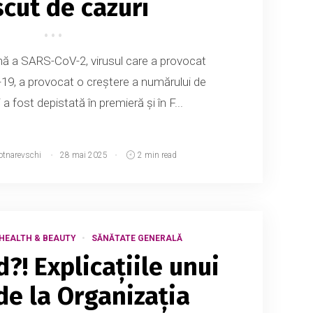
scut de cazuri
nă a SARS-CoV-2, virusul care a provocat
19, a provocat o creştere a numărului de
i a fost depistată în premieră şi în F...
otnarevschi
28 mai 2025
2 min read
HEALTH & BEAUTY
SĂNĂTATE GENERALĂ
?! Explicațiile unui
 de la Organizația