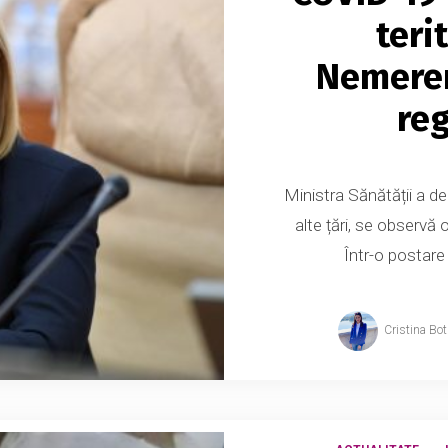
terit
Nemeren
reg
Ministra Sănătății a d
alte țări, se observă 
Într-o postar
Cristina Bo