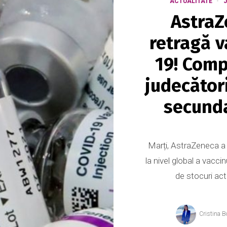
ACTUALITATE
J
AstraZ
retragă v
19! Comp
judecător
secunda
Marți, AstraZeneca a 
la nivel global a vacci
de stocuri act
Cristina B