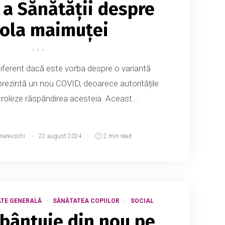
a Sănătății despre
iola maimuței
diferent dacă este vorba despre o variantă
rezintă un nou COVID, deoarece autoritățile
roleze răspândirea acesteia. Aceast...
tnarevschi
22 august 2024
2 min read
TE GENERALĂ
SĂNĂTATEA COPIILOR
SOCIAL
bântuie din nou pe