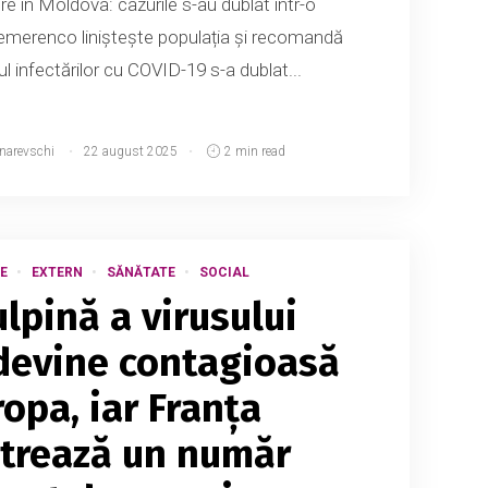
e în Moldova: cazurile s-au dublat într-o
merenco liniștește populația și recomandă
 infectărilor cu COVID-19 s-a dublat...
tnarevschi
22 august 2025
2 min read
E
EXTERN
SĂNĂTATE
SOCIAL
lpină a virusului
devine contagioasă
ropa, iar Franța
strează un număr