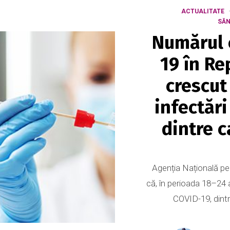
ACTUALITATE
SĂN
Numărul c
19 în Re
crescut
infectăr
dintre c
Agenția Națională p
că, în perioada 18–24 
COVID-19, dintre