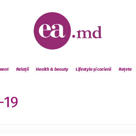
sment
Relații
Health & beauty
Lifestyle și carieră
Rețete
-19