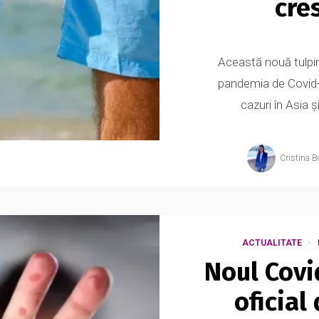
cre
Această nouă tulpi
pandemia de Covid-
cazuri în Asia ş
Cristina B
ACTUALITATE
Noul Covid
oficial