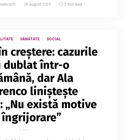
tnarevschi
28 august 2025
2 min read
LITATE
SĂNĂTATE
SOCIAL
n creștere: cazurile
 dublat într-o
ămână, dar Ala
enco liniștește
: „Nu există motive
 îngrijorare”