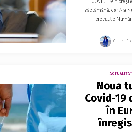
COVID-19 în creșter
săptămână, dar Ala Ne
precauție Numărul
Cristina Bo
ACTUALITAT
Noua tu
Covid-19 
în Eu
înregi