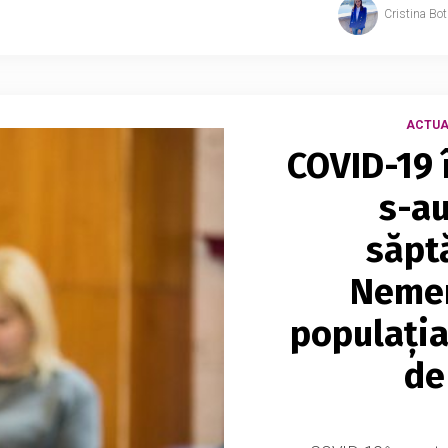
Cristina Bo
ACTUA
COVID-19 î
s-au
săpt
Nemer
populația
de