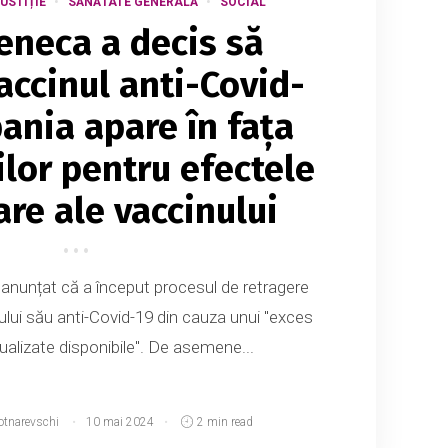
USTIȚIE
SĂNĂTATE GENERALĂ
SOCIAL
eneca a decis să
accinul anti-Covid-
ania apare în fața
ilor pentru efectele
re ale vaccinului
anunțat că a început procesul de retragere
nului său anti-Covid-19 din cauza unui "exces
ualizate disponibile". De asemene...
otnarevschi
10 mai 2024
2 min read