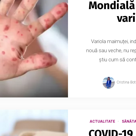
Mondială 
var
Variola maimuței, in
nouă sau veche, nu rep
știu cum să cont
Cristina Bo
ACTUALITATE
SĂNĂTA
COVID-19 