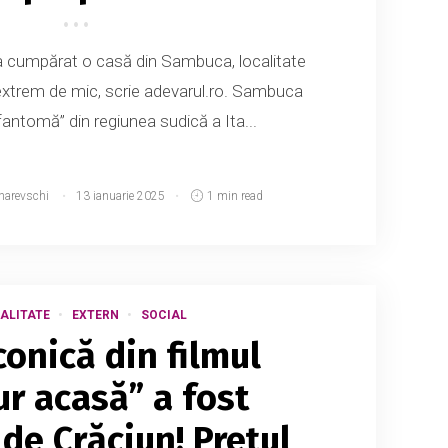
 a cumpărat o casă din Sambuca, localitate
eț extrem de mic, scrie adevarul.ro. Sambuca
fantomă” din regiunea sudică a Ita...
narevschi
13 ianuarie 2025
1 min read
ALITATE
EXTERN
SOCIAL
conică din filmul
ur acasă” a fost
de Crăciun! Prețul