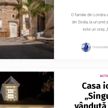
O familie din Londra
din Sicilia, la un pr
este un oraș „
Cristina Bot
ACTU
Casa i
„Sing
vândută 