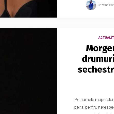
Cristina Bo
ACTUALIT
Morgen
drumuri
sechestr
Pe numele rapperului
penal pentru nerespect