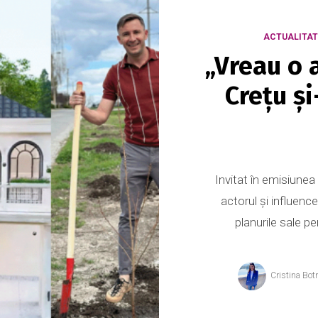
ACTUALITAT
„Vreau o 
Crețu și
Invitat în emisiunea
actorul și influenc
planurile sale pe
Cristina Bot