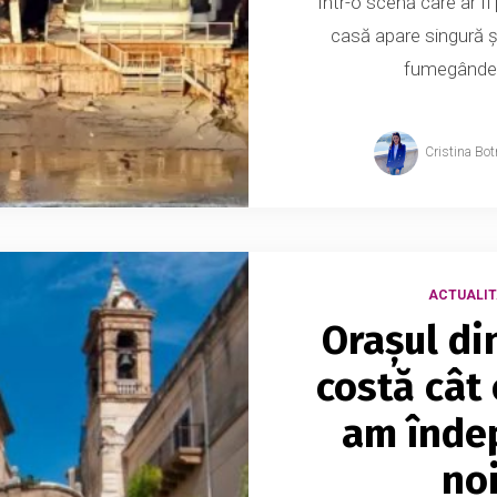
Într-o scenă care ar fi 
casă apare singură și
fumegânde. 
Cristina Bot
ACTUALIT
Orașul di
costă cât 
am îndep
noi