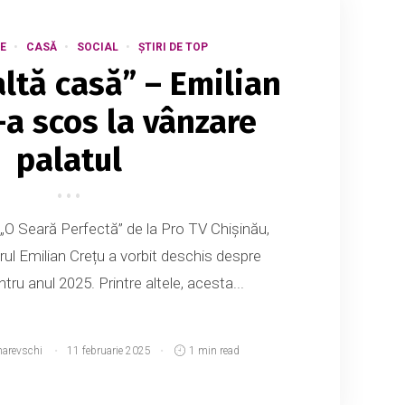
E
CASĂ
SOCIAL
ȘTIRI DE TOP
altă casă” – Emilian
-a scos la vânzare
palatul
 „O Seară Perfectă” de la Pro TV Chișinău,
erul Emilian Crețu a vorbit deschis despre
ntru anul 2025. Printre altele, acesta...
narevschi
11 februarie 2025
1 min read