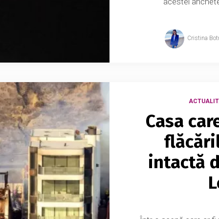
acestei anchete,
Cristina Bot
ACTUALIT
Casa care
flăcăr
intactă 
L