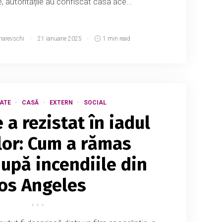
 autoritățile au confiscat casa ace...
narevschi
21 ianuarie 2025
1 min read
ATE
CASĂ
EXTERN
SOCIAL
 a rezistat în iadul
ilor: Cum a rămas
după incendiile din
os Angeles