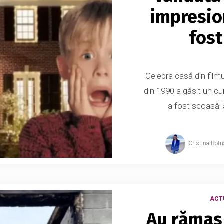
impresio
fost
Celebra casă din film
din 1990 a găsit un cu
a fost scoasă l
Cristina Botn
ACT
Au rămas 