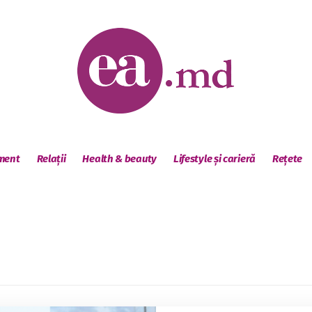
sment
Relații
Health & beauty
Lifestyle și carieră
Rețete