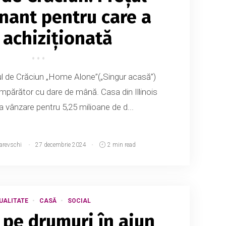
nant pentru care a
 achiziționată
ul de Crăciun „Home Alone”(„Singur acasă”)
mpărător cu dare de mână. Casa din Illinois
a vânzare pentru 5,25 milioane de d...
arevschi
27 decembrie 2024
2 min read
UALITATE
CASĂ
SOCIAL
pe drumuri în ajun