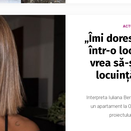
ACT
„Îmi dores
într-o l
vrea să-
locuinț
Interpreta Iuliana Be
un apartament la Orh
proiectulu