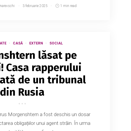
tnarevschi
3 februarie 2025
1 min read
ATE
CASĂ
EXTERN
SOCIAL
shtern lăsat pe
! Casa rapperului
ată de un tribunal
din Rusia
 rus Morgenshtern a fost deschis un dosar
area obligațiilor unui agent străin. În urma