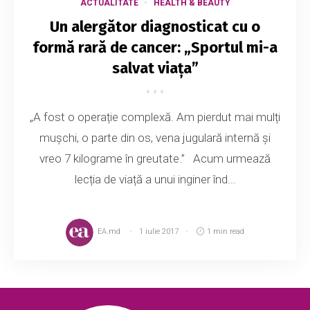
ACTUALITATE
HEALTH & BEAUTY
Un alergător diagnosticat cu o
formă rară de cancer: „Sportul mi-a
salvat viața”
„A fost o operație complexă. Am pierdut mai mulți
mușchi, o parte din os, vena jugulară internă și
vreo 7 kilograme în greutate.” Acum urmează
lecția de viață a unui inginer înd...
EA.md
1 iulie 2017
1 min read