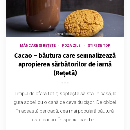
MÂNCARE ȘI REȚETE
POZA ZILEI
ȘTIRI DE TOP
Cacao – băutura care semnalizează
apropierea sărbătorilor de iarnă
(Rețetă)
Timpul de afară tot îți șoptește să stai în casă, la
gura sobei, cu o cană de ceva dulcișor. De obicei,
în această perioadă, cea mai populară băutură
este cacao. În special când e ...