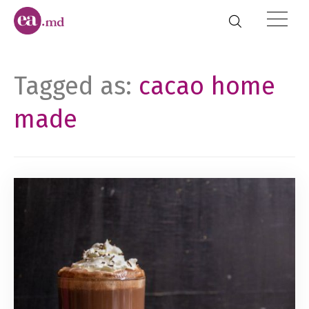
Tagged as:
cacao home
made