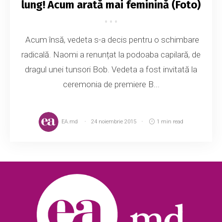
lung! Acum arată mai feminină (Foto)
Acum însă, vedeta s-a decis pentru o schimbare
radicală. Naomi a renunțat la podoaba capilară, de
dragul unei tunsori Bob. Vedeta a fost invitată la
ceremonia de premiere B...
EA.md
24 noiembrie 2015
1 min read