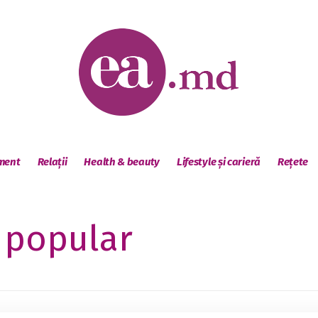
sment
Relații
Health & beauty
Lifestyle și carieră
Rețete
t popular