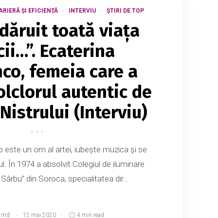
ARIERĂ ȘI EFICIENȚĂ
INTERVIU
ȘTIRI DE TOP
dăruit toată viața
ii…”. Ecaterina
co, femeia care a
olclorul autentic de
Nistrului (Interviu)
este un om al artei, iubește muzica și se
ul. În 1974 a absolvit Colegiul de iluminare
 Sârbu” din Soroca, specialitatea dir...
.md
12 mai 2020
4 min read