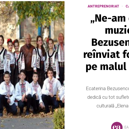
ANTREPRENORIAT
C
„Ne-am 
muzic
Bezusen
reînviat f
pe malul 
Ecaterina Bezusenco 
dedică cu tot suflet
culturală „Elena
EA