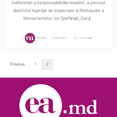
indiferenței și iresponsabilității noastre”, a precizat
directorul Agenţiei de Inspectare şi Restaurare a
Monumentelor, Ion Ştefăniţă „Dacă...
EA.md
5 mai 2017
1 min read
Previous
1
2