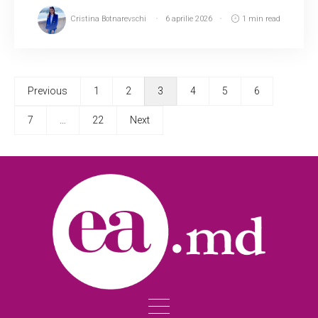
Cristina Botnarevschi
6 aprilie 2026
1 min read
Previous
1
2
3
4
5
6
7
…
22
Next