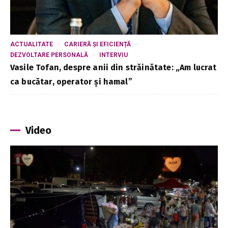
ACTUALITATE
CARIERĂ ȘI EFICIENȚĂ
DEZVOLTARE PERSONALĂ
INTERVIU
Vasile Tofan, despre anii din străinătate: „Am lucrat
ca bucătar, operator și hamal”
Video