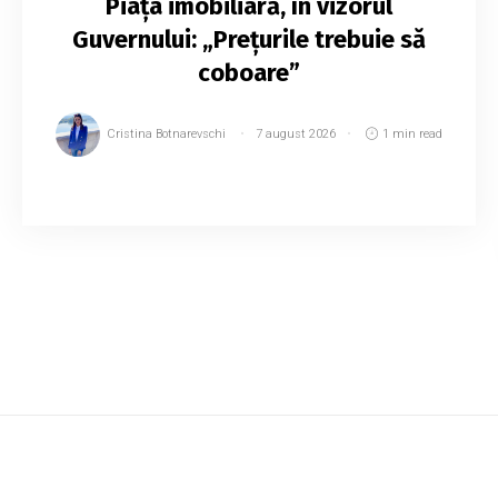
Piața imobiliară, în vizorul
Guvernului: „Prețurile trebuie să
coboare”
Cristina Botnarevschi
7 august 2026
1 min read
Guvernul vrea locuințe mai accesibile pentru
tineri: Tofan spune că prețurile la imobiliare
trebuie reduse. Reducerea presiunii de pe piața
imobiliară și crearea unor condiții m...