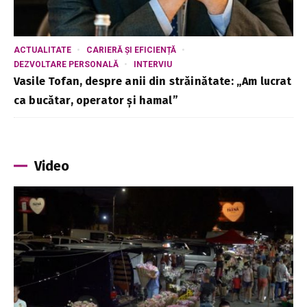
ACTUALITATE
CARIERĂ ȘI EFICIENȚĂ
DEZVOLTARE PERSONALĂ
INTERVIU
Vasile Tofan, despre anii din străinătate: „Am lucrat
ca bucătar, operator și hamal”
Video