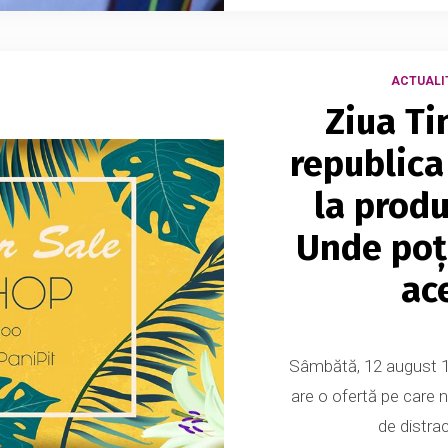
ACTUALI
Ziua Ti
republica
la produ
Unde poţi
ac
Sâmbătă, 12 august 1.
are o ofertă pe care n
de distrac