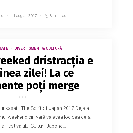
md
11 august 2017
3 min read
TATE
DIVERTISMENT & CULTURĂ
weeked dristracția e
inea zilei! La ce
ente poți merge
unkasai - The Spirit of Japan 2017 Deja a
primul weekend din vară va avea loc cea de-a
e a Festivalului Culturii Japone...