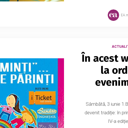
EA.
ACTUALI
În acest 
la ord
evenim
Sâmbătă, 3 iunie 1.B
devenit tradiție: în 
IV-a ediți