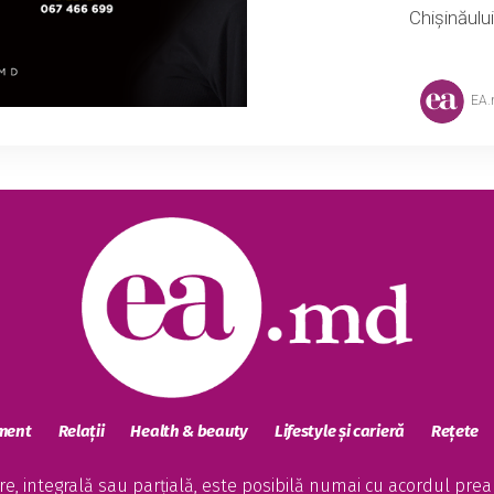
Chișinăului
EA
sment
Relații
Health & beauty
Lifestyle și carieră
Rețete
, integrală sau parțială, este posibilă numai cu acordul preala