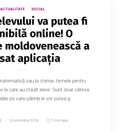
ACTUALITATE
SOCIAL
levului va putea fi
nibilă online! O
 moldovenească a
sat aplicația
 matematică sau la chimie, temele pentru
 de la care au chiulit elevii. Sunt doar câteva
iile pe care părinții le vor putea g...
d
16 octombrie 2018
2 min read