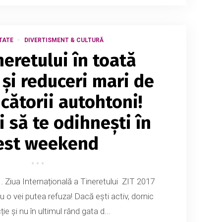
TATE
DIVERTISMENT & CULTURĂ
neretului în toată
 și reduceri mari de
cătorii autohtoni!
 să te odihneşti în
est weekend
 Ziua Internațională a Tineretului ZIT 2017
u o vei putea refuza! Dacă ești activ, dornic
ție și nu în ultimul rând gata d...