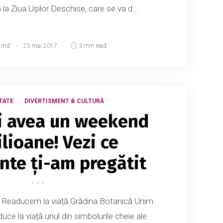
la Ziua Uşilor Deschise, care se va d...
.md
25 mai 2017
3 min read
TATE
DIVERTISMENT & CULTURĂ
ți avea un weekend
lioane! Vezi ce
te ți-am pregătit
1. Readucem la viață Grădina Botanică Unim
duce la viață unul din simbolurile cheie ale