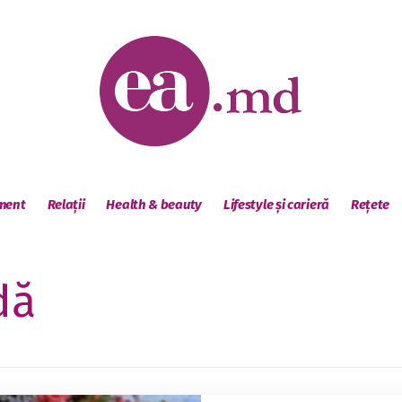
sment
Relații
Health & beauty
Lifestyle și carieră
Rețete
dă