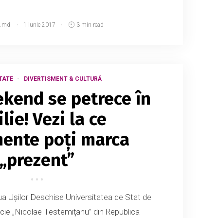
.md
1 iunie 2017
3 min read
TATE
DIVERTISMENT & CULTURĂ
kend se petrece în
lie! Vezi la ce
ente poți marca
„prezent”
a Ușilor Deschise Universitatea de Stat de
cie „Nicolae Testemiţanu” din Republica