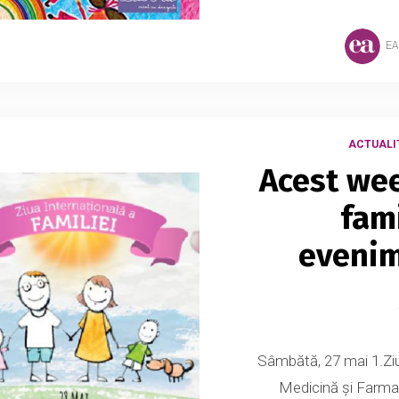
EA
ACTUALI
Acest wee
fami
evenim
Sâmbătă, 27 mai 1.Ziu
Medicină şi Farma