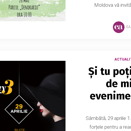
Moldova vă invită 
EA
ACTUALI
Și tu po
de mi
evenimen
Sâmbătă, 29 aprilie 
forțele pentru a rea