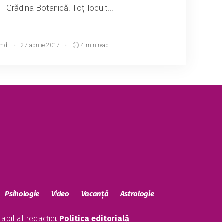
 - Grădina Botanică! Toți locuit...
.md
27 aprilie 2017
4 min read
Psihologie
Video
Vacanță
Astrologie
bil al redacției.
Politica editorială
.