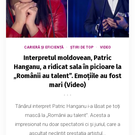
CARIERĂ ȘI EFICIENȚĂ
ȘTIRI DE TOP
VIDEO
Interpretul moldovean, Patric
Hanganu, a ridicat sala în picioare la
„Românii au talent”. Emoțiile au fost
mari (Video)
Tânărul interpret Patric Hanganu i-a lăsat pe toți
mască la „Românii au talent”. Acesta a
impresionat nu doar spectatorii ci și juriul, care a
ascultat neclintit prestația artistul...