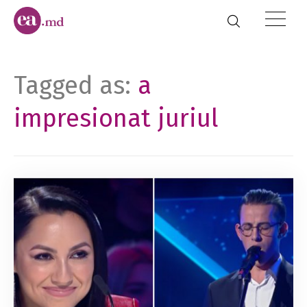
Tagged as:
a
impresionat juriul