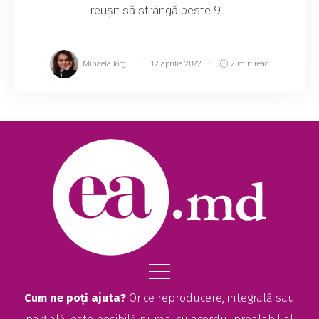
reușit să strângă peste 9...
Mihaela Iorgu
12 aprilie 2022
2 min read
Cum ne poți ajuta?
Orice reproducere, integrală sau