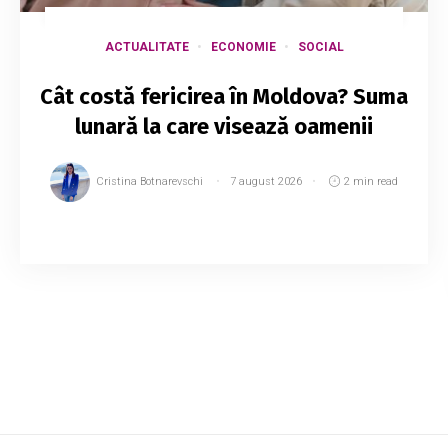
ACTUALITATE
ECONOMIE
SOCIAL
Cât costă fericirea în Moldova? Suma
lunară la care visează oamenii
Cristina Botnarevschi
7 august 2026
2 min read
Un locuitor al Republicii Moldova ar avea
nevoie de un venit anual de aproximativ 28.731
de dolari pentru a atinge nivelul de venit asociat
cu fericirea. Potrivit estimărilor, a...