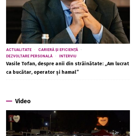
ACTUALITATE
CARIERĂ ȘI EFICIENȚĂ
DEZVOLTARE PERSONALĂ
INTERVIU
Vasile Tofan, despre anii din străinătate: „Am lucrat
ca bucătar, operator și hamal”
Video