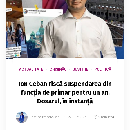
ACTUALITATE
CHIȘINĂU
JUSTIȚIE
POLITICĂ
Ion Ceban riscă suspendarea din
funcția de primar pentru un an.
Dosarul, în instanță
Cristina Botnarevschi
29 iulie 2026
2 min read