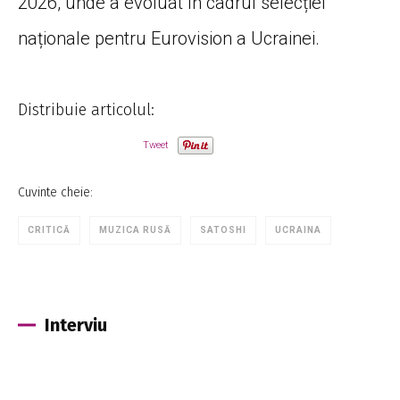
2026, unde a evoluat în cadrul selecției
naționale pentru Eurovision a Ucrainei.
Distribuie articolul:
Tweet
Cuvinte cheie:
CRITICĂ
MUZICA RUSĂ
SATOSHI
UCRAINA
Interviu