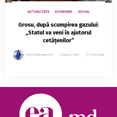
ACTUALITATE
ECONOMIE
SOCIAL
Grosu, după scumpirea gazului:
„Statul va veni în ajutorul
cetățenilor”
Cristina Botnarevschi
3 august 2026
2 min read
Consumatorii de gaze naturale ar putea
beneficia din nou de compensații, care vor fi
aplicate direct în facturile pentru consumul de
gaze. Potrivit președintelui Parlamentului, ...