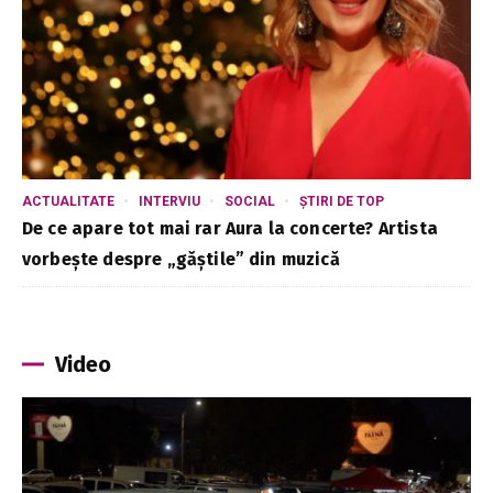
ACTUALITATE
INTERVIU
SOCIAL
ȘTIRI DE TOP
De ce apare tot mai rar Aura la concerte? Artista
vorbește despre „găștile” din muzică
Video