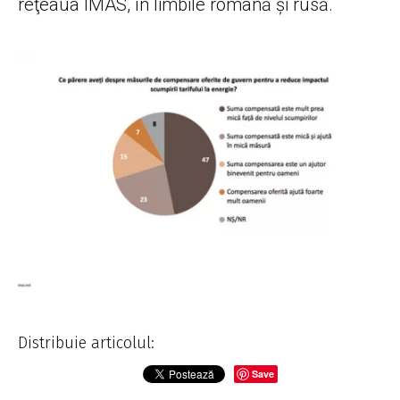
reţeaua IMAS, în limbile română şi rusă.
Distribuie articolul:
Save