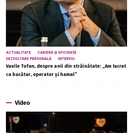
ACTUALITATE
CARIERĂ ȘI EFICIENȚĂ
DEZVOLTARE PERSONALĂ
INTERVIU
Vasile Tofan, despre anii din străinătate: „Am lucrat
ca bucătar, operator și hamal”
Video