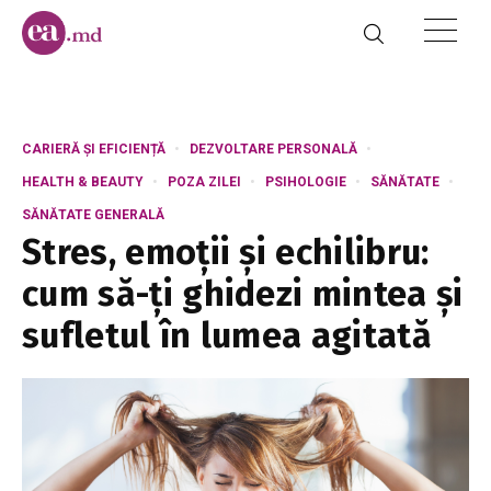
CARIERĂ ȘI EFICIENȚĂ
DEZVOLTARE PERSONALĂ
HEALTH & BEAUTY
POZA ZILEI
PSIHOLOGIE
SĂNĂTATE
SĂNĂTATE GENERALĂ
Stres, emoții și echilibru:
cum să-ți ghidezi mintea și
sufletul în lumea agitată