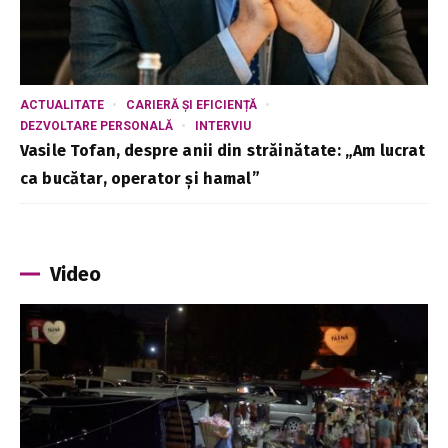
ACTUALITATE
CARIERĂ ȘI EFICIENȚĂ
DEZVOLTARE PERSONALĂ
INTERVIU
Vasile Tofan, despre anii din străinătate: „Am lucrat
ca bucătar, operator și hamal”
Video