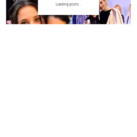
Loading posts...
Cristina Botnarevschi
23 august 2023
2 min read
Tweet
Fiica cunoscutului cuplu de vedete a vorbit
deschis despre conexiunea ei cu părinții și a
dezvăluit tipul de educație pe care a primit-o