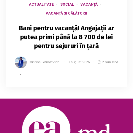
ACTUALITATE
SOCIAL
VACANȚĂ
VACANȚĂ ȘI CĂLĂTORII
Bani pentru vacanță! Angajații ar
putea primi până la 8 700 de lei
pentru sejururi în țară
Cristina Botnarevschi
7 august 2026
2 min read
În Republica Moldova a fost lansat oficial
programul „Vouchere pentru odihnă”, prin care
angajatorii vor putea oferi salariaților certificate
cu reduceri pentru sejururi la obiecti...