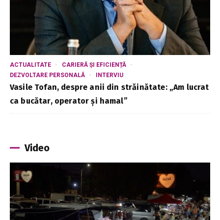
ACTUALITATE
CARIERĂ ȘI EFICIENȚĂ
DEZVOLTARE PERSONALĂ
INTERVIU
Vasile Tofan, despre anii din străinătate: „Am lucrat
ca bucătar, operator și hamal”
Video