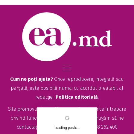
Cum ne poți ajuta?
Orice reproducere, integrală sau
parțială, este posibilă numai cu acordul prealabil al
redacției.
Politica editorială
.
Site promovat de
seolitte.com
. Pentru orice întrebare
privind funcționarea site-ului EA.md, vă rugăm să ne
contactați la
sales@ea.md
sau +373 78 262 400
Loading posts...