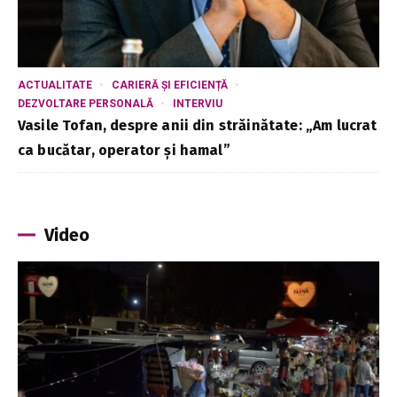
ACTUALITATE
CARIERĂ ȘI EFICIENȚĂ
DEZVOLTARE PERSONALĂ
INTERVIU
Vasile Tofan, despre anii din străinătate: „Am lucrat
ca bucătar, operator și hamal”
Video