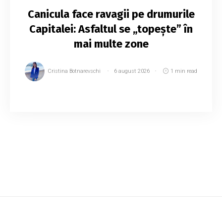
Canicula face ravagii pe drumurile
Capitalei: Asfaltul se „topește” în
mai multe zone
Cristina Botnarevschi
6 august 2026
1 min read
Valul de căldură din ultimele zile afectează nu
doar oamenii, ci și infrastructura rutieră din
Chișinău. În mai multe zone ale Capitalei,
asfaltul s-a deformat sub temperaturile ri...