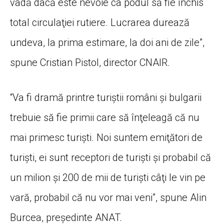
vadă dacă este nevoie ca podul să fie închis
total circulaţiei rutiere. Lucrarea durează
undeva, la prima estimare, la doi ani de zile”,
spune Cristian Pistol, director CNAIR.
“Va fi dramă printre turiştii români şi bulgarii
trebuie să fie primii care să înţeleagă că nu
mai primesc turişti. Noi suntem emiţători de
turişti, ei sunt receptori de turişti şi probabil că
un milion şi 200 de mii de turişti câţi le vin pe
vară, probabil că nu vor mai veni”, spune Alin
Burcea, preşedinte ANAT.