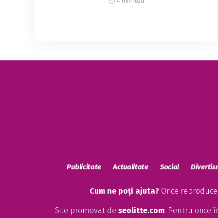
4 min read
Militarii au distrus luni dimineață stânca
Pârjoaia, folosind 100 de kilograme de
explozibil, în cadrul operațiunii de deviere
a unui debit mai mare din Dunăre către
Centrala Nucle...
Publicitate
Actualitate
Social
Diverti
Cum ne poți ajuta?
Orice reproducere
Site promovat de
seolitte.com
. Pentru orice 