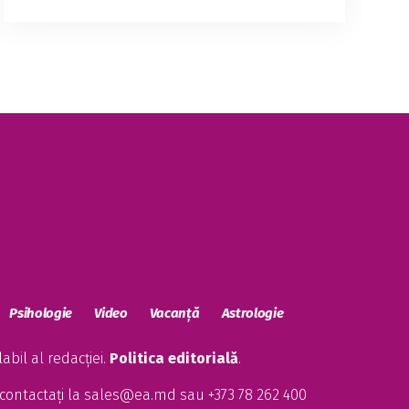
Tofan, spune că ar avea o abordare
„constructivă” în cazul unui referendum
privind Unirea cu România, însă nu a
precizat clar dacă ar opta pent...
Psihologie
Video
Vacanță
Astrologie
bil al redacției.
Politica editorială
.
contactați la
sales@ea.md
sau +373 78 262 400