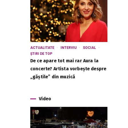
ACTUALITATE
INTERVIU
SOCIAL
ȘTIRI DE TOP
De ce apare tot mai rar Aura la
concerte? Artista vorbește despre
„găștile” din muzică
Video