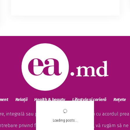
Aparatul Președintelui Republicii Moldova
a publicat Registrul cadourilor admisibile
pentru trimestrul II al anului 2026, care
include toate darurile protocolare primite
de Maia Sa...
sment
Relații
Health & beauty
Lifestyle și carieră
Rețete
, integrală sau parțială, este posibilă numai cu acordul preala
Loading posts...
întrebare privind funcționarea site-ului EA.md, vă rugăm să ne 