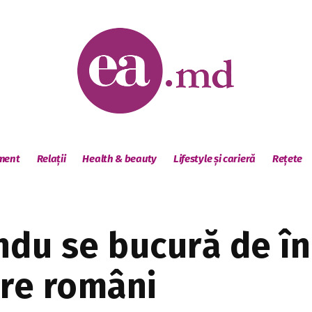
sment
Relații
Health & beauty
Lifestyle și carieră
Rețete
ndu se bucură de î
tre români