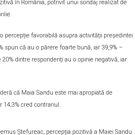
ivă în România, potrivit unui sondaj realizat de
ilie.
 percepție favorabilă asupra activității președintei
9% spun că au o părere foarte bună, iar 39,9% –
20% dintre respondenți au o opinie negativă, iar
nsideră că Maia Sandu este mai apropiată de
 14,3% cred contrariul.
 Remus Ștefureac, percepția pozitivă a Maiei Sandu