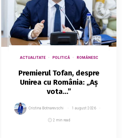
ACTUALITATE
POLITICĂ
ROMÂNESC
Premierul Tofan, despre
Unirea cu România: „Aș
vota…”
Cristina Botnarevschi
1 august 2026
2 min read
Premierul Republicii Moldova, Vasile