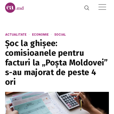
ACTUALITATE
ECONOMIE
SOCIAL
Șoc la ghișee:
comisioanele pentru
facturi la „Poșta Moldovei”
s-au majorat de peste 4
ori