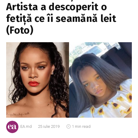
Artista a descoperit o
fetiță ce îi seamănă leit
(Foto)
EA.md
25 iulie 2019
1 min read