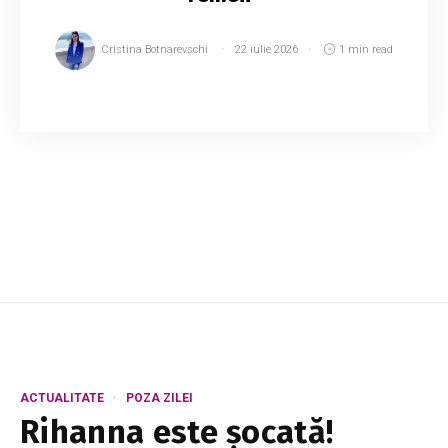
Cristina Botnarevschi
22 iulie 2026
1 min read
Republica Moldova va crea primele „Case ale
Femeii” – servicii de locuire temporară
destinate femeilor care au trecut prin situații de
violență domestică și copiilor lor, oferindu-...
ACTUALITATE
POZA ZILEI
Rihanna este șocată!