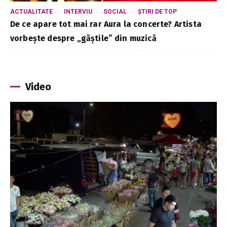
ACTUALITATE
INTERVIU
SOCIAL
ȘTIRI DE TOP
De ce apare tot mai rar Aura la concerte? Artista
vorbește despre „găștile” din muzică
Video