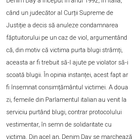
Denim Day a început în anul 1992, în Italia,
când un judecător al Curții Supreme de
Justiție a decis să anuleze condamnarea
făptuitorului pe un caz de viol, argumentând
că, din motiv că victima purta blugi strâmți,
aceasta ar fi trebuit să-l ajute pe violator să-i
scoată blugii. În opinia instanței, acest fapt ar
fi însemnat consimțământul victimei. A doua
zi, femeile din Parlamentul italian au venit la
serviciu purtând blugi, contrar protocolului
vestimentar, în semn de solidaritate cu
victima. Din acel an, Denim Day se marchează