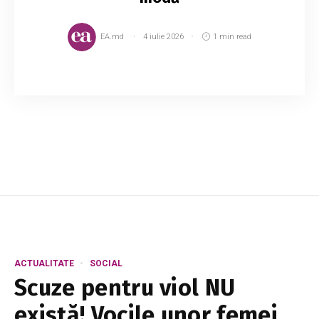
EA.md
4 iulie 2026
1 min read
O cămașă albă mereu va fi la modă, motiv
pentru care continuă să fie un element
indispensabil din garderoba oricărei femei. Fie
că optezi pentru o ținută casual sau una
business, s...
ACTUALITATE
SOCIAL
Scuze pentru viol NU
există! Vocile unor femei