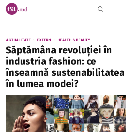
ACTUALITATE
EXTERN
HEALTH & BEAUTY
Săptămâna revoluției în
industria fashion: ce
înseamnă sustenabilitatea
în lumea modei?