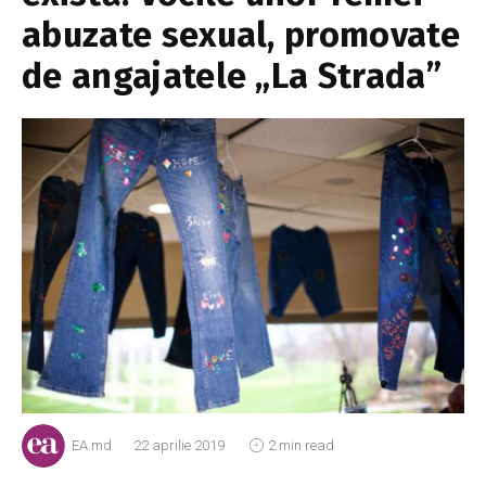
abuzate sexual, promovate
de angajatele „La Strada”
EA.md
22 aprilie 2019
2 min read