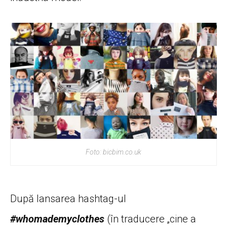
Foto: bicbim.co.uk
După lansarea hashtag-ul
#whomademyclothes
(în traducere „cine a