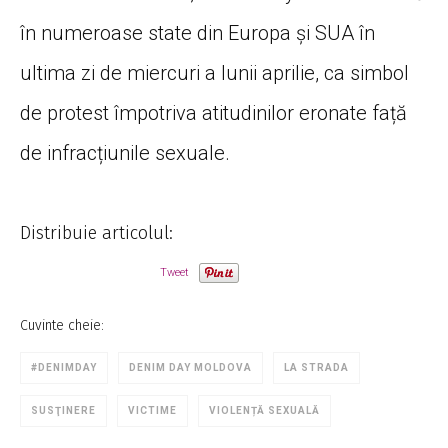
în numeroase state din Europa și SUA în
ultima zi de miercuri a lunii aprilie, ca simbol
de protest împotriva atitudinilor eronate față
de infracțiunile sexuale.
Distribuie articolul:
Tweet
Cuvinte cheie:
#DENIMDAY
DENIM DAY MOLDOVA
LA STRADA
SUSŢINERE
VICTIME
VIOLENȚĂ SEXUALĂ