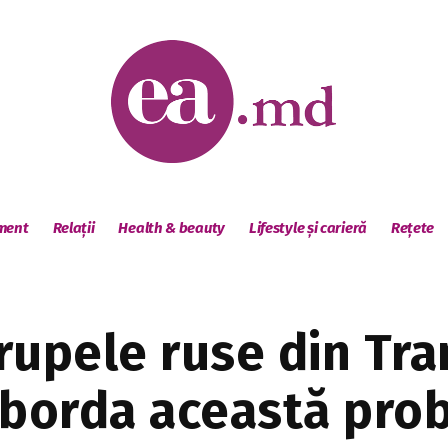
sment
Relații
Health & beauty
Lifestyle și carieră
Rețete
upele ruse din Tran
aborda această pro