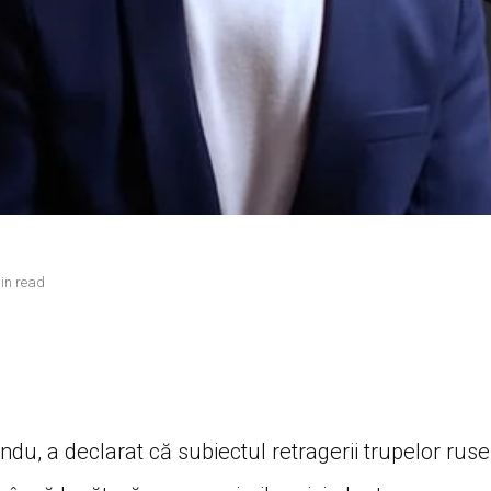
in read
du, a declarat că subiectul retragerii trupelor ruse