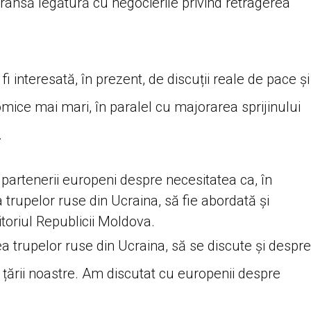
 strânsă legătură cu negocierile privind retragerea
i interesată, în prezent, de discuții reale de pace și
mice mai mari, în paralel cu majorarea sprijinului
.
partenerii europeni despre necesitatea ca, în
 trupelor ruse din Ucraina, să fie abordată și
toriul Republicii Moldova.
 trupelor ruse din Ucraina, să se discute și despre
l țării noastre. Am discutat cu europenii despre