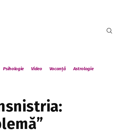
Psihologie
Video
Vacanță
Astrologie
snistria:
blemă”