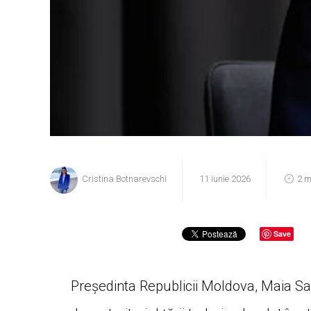
Cristina Botnarevschi
11 iunie 2026
2 m
Save
Președinta Republicii Moldova, Maia San