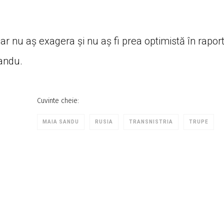
r nu aș exagera și nu aș fi prea optimistă în rapor
andu.
Cuvinte cheie:
MAIA SANDU
RUSIA
TRANSNISTRIA
TRUPE