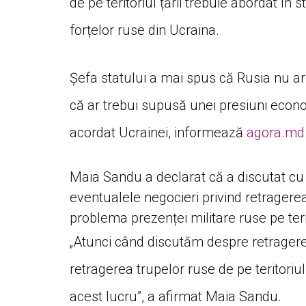
de pe teritoriul țării trebuie abordat în
forțelor ruse din Ucraina.
Șefa statului a mai spus că Rusia nu ar f
că ar trebui supusă unei presiuni econo
acordat Ucrainei, informează
agora.md
Maia Sandu a declarat că a discutat cu 
eventualele negocieri privind retragerea
problema prezenței militare ruse pe teri
„Atunci când discutăm despre retragerea
retragerea trupelor ruse de pe teritoriu
acest lucru”, a afirmat Maia Sandu.