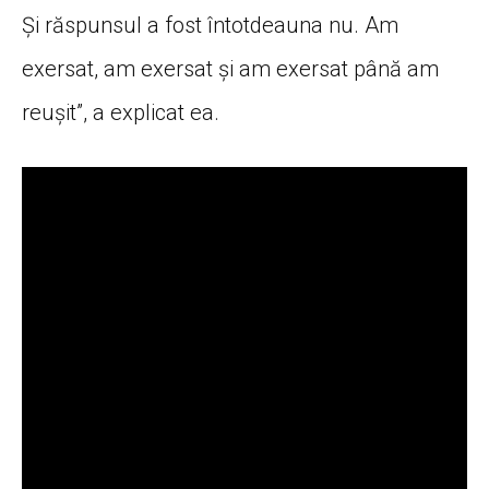
Și răspunsul a fost întotdeauna nu. Am
exersat, am exersat și am exersat până am
reușit”, a explicat ea.