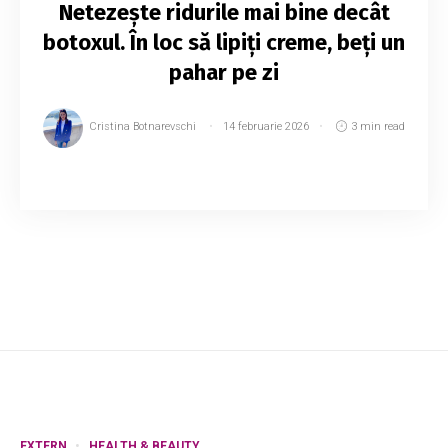
Netezește ridurile mai bine decât
botoxul. În loc să lipiți creme, beți un
pahar pe zi
Cristina Botnarevschi
14 februarie 2026
3 min read
Pielea are nevoie de îngrijire adecvată pentru a
fi hidratată și radiantă. De asemenea, are nevoie
de îngrijire pentru a-și menține aspectul
tineresc cât mai mult timp posibil. Maj...
EXTERN
HEALTH & BEAUTY