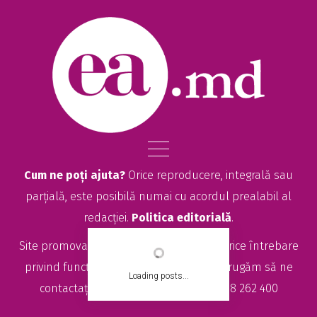
Cum ne poți ajuta?
Orice reproducere, integrală sau
parțială, este posibilă numai cu acordul prealabil al
redacției.
Politica editorială
.
Site promovat de
seolitte.com
. Pentru orice întrebare
privind funcționarea site-ului EA.md, vă rugăm să ne
Loading posts...
contactați la
sales@ea.md
sau +373 78 262 400