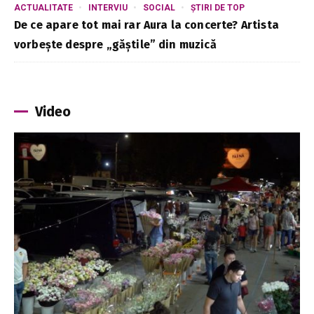
ACTUALITATE
INTERVIU
SOCIAL
ȘTIRI DE TOP
De ce apare tot mai rar Aura la concerte? Artista
vorbește despre „găștile” din muzică
Video