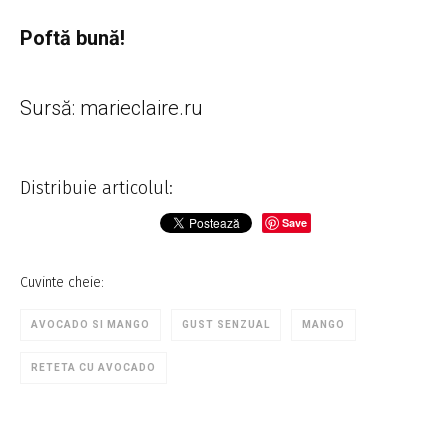
Poftă bună!
Sursă: marieclaire.ru
Distribuie articolul:
Save
Cuvinte cheie:
AVOCADO SI MANGO
GUST SENZUAL
MANGO
RETETA CU AVOCADO