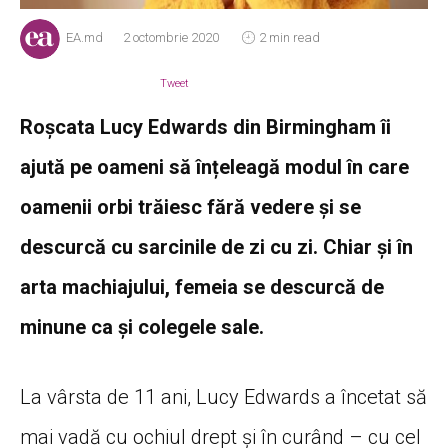
EA.md
2 octombrie 2020
2 min read
Tweet
Roșcata Lucy Edwards din Birmingham îi
ajută pe oameni să înțeleagă modul în care
oamenii orbi trăiesc fără vedere și se
descurcă cu sarcinile de zi cu zi. Chiar și în
arta machiajului, femeia se descurcă de
minune ca și colegele sale.
La vârsta de 11 ani, Lucy Edwards a încetat să
mai vadă cu ochiul drept și în curând – cu cel