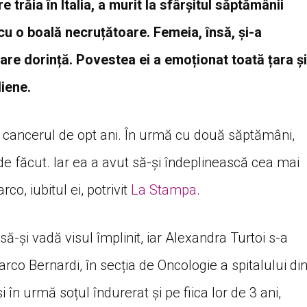
trăia în Italia, a murit la sfârșitul săptămânii
 cu o boală necruțătoare. Femeia, însă, și-a
are dorință. Povestea ei a emoționat toată țara și
liene.
u cancerul de opt ani. În urmă cu două săptămâni,
de făcut. Iar ea a avut să-și îndeplinească cea mai
o, iubitul ei, potrivit
La Stampa
.
ă-și vadă visul împlinit, iar Alexandra Turtoi s-a
co Bernardi, în secția de Oncologie a spitalului di
 în urmă soțul îndurerat și pe fiica lor de 3 ani,