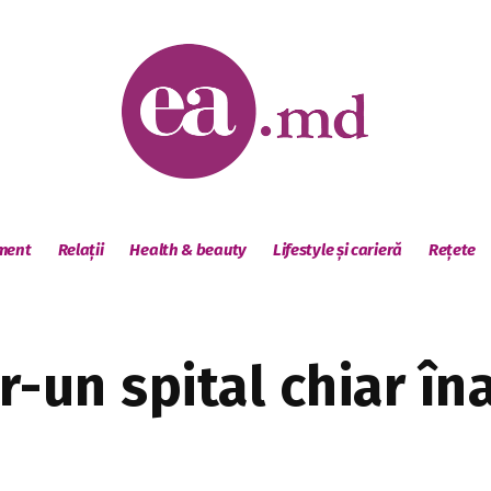
sment
Relații
Health & beauty
Lifestyle și carieră
Rețete
tr-un spital chiar în