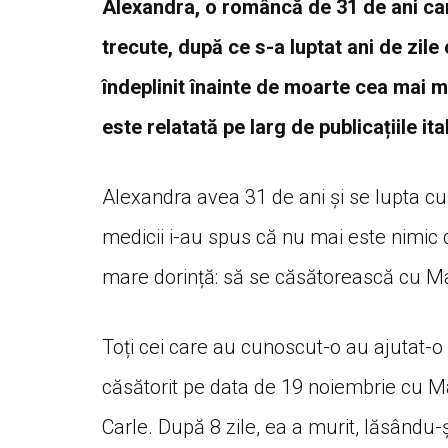
Alexandra, o româncă de 31 de ani care 
trecute, după ce s-a luptat ani de zile
îndeplinit înainte de moarte cea mai m
este relatată pe larg de publicațiile ita
Alexandra avea 31 de ani și se lupta c
medicii i-au spus că nu mai este nimic 
mare dorință: să se căsătorească cu Marc
Toți cei care au cunoscut-o au ajutat-o s
căsătorit pe data de 19 noiembrie cu Mar
Carle. După 8 zile, ea a murit, lăsându-și