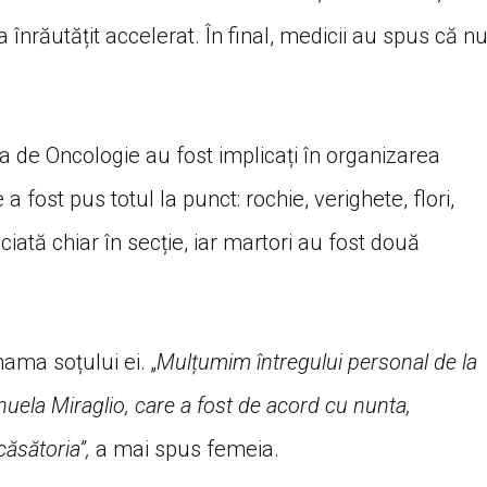
a înrăutățit accelerat. În final, medicii au spus că n
cția de Oncologie au fost implicați în organizarea
 fost pus totul la punct: rochie, verighete, flori,
iciată chiar în secție, iar martori au fost două
ama soțului ei. „
Mulțumim întregului personal de la
anuela Miraglio, care a fost de acord cu nunta,
căsătoria”,
a mai spus femeia.