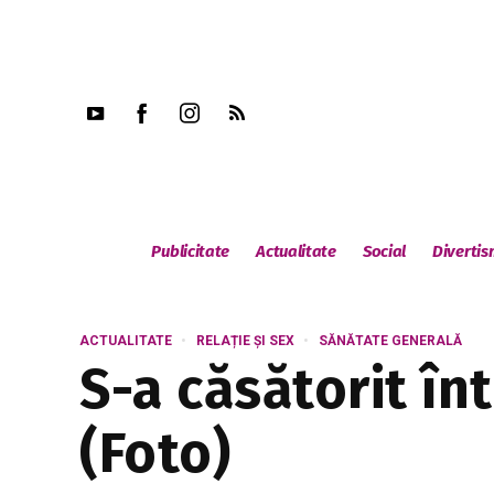
Publicitate
Actualitate
Social
Diverti
ACTUALITATE
RELAȚIE ȘI SEX
SĂNĂTATE GENERALĂ
S-a căsătorit în
(Foto)