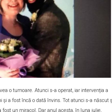
vea o tumoare. Atunci s-a operat, iar intervenția a
și a fost încă o dată învins. Tot atunci s-a născut ș
 a fost un miracol. Dar anul acesta, în luna iulie,