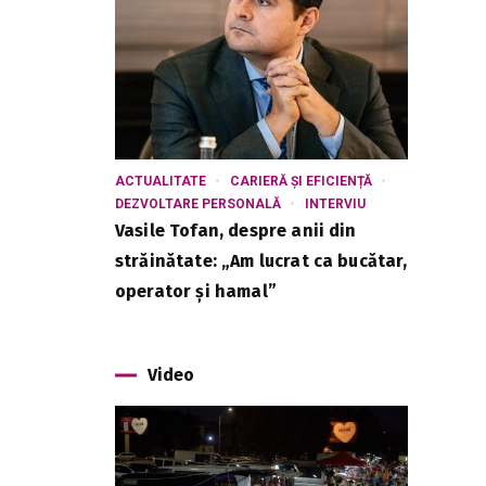
ACTUALITATE
CARIERĂ ȘI EFICIENȚĂ
DEZVOLTARE PERSONALĂ
INTERVIU
Vasile Tofan, despre anii din
străinătate: „Am lucrat ca bucătar,
operator și hamal”
Video
n