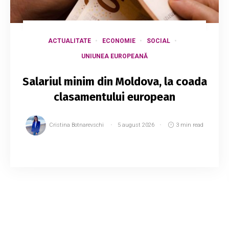
ACTUALITATE
ECONOMIE
SOCIAL
UNIUNEA EUROPEANĂ
Salariul minim din Moldova, la coada
clasamentului european
Cristina Botnarevschi
5 august 2026
3 min read
Eurostat a publicat datele privind nivelul
salariilor minime din Europa pentru al doilea
semestru al anului 2026, oferind o imagine
comparativă a veniturilor minime stabilite în st...