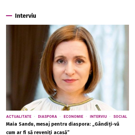
Interviu
ACTUALITATE
DIASPORA
ECONOMIE
INTERVIU
SOCIAL
Maia Sandu, mesaj pentru diaspora: „Gândiți-vă
cum ar fi să reveniți acasă”