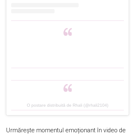
O postare distribuită de Rhali (@rhali2104)
Urmărește momentul emoționant în video de