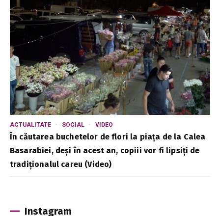
ACTUALITATE
SOCIAL
VIDEO
În căutarea buchetelor de flori la piața de la Calea
Basarabiei, deși în acest an, copiii vor fi lipsiți de
tradiționalul careu (Video)
Instagram