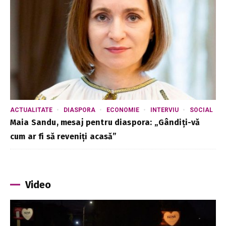
ACTUALITATE
DIASPORA
ECONOMIE
INTERVIU
SOCIAL
Maia Sandu, mesaj pentru diaspora: „Gândiți-vă
cum ar fi să reveniți acasă”
Video