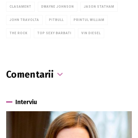
CLASAMENT
DWAYNE JOHNSON
JASON STATHAM
JOHN TRAVOLTA
PITBULL
PRINTUL WILLIAM
THE ROCK
TOP SEXY BARBATI
VIN DIESEL
Comentarii
Interviu