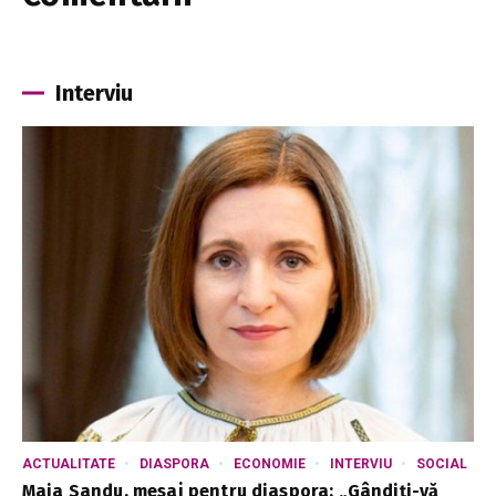
Interviu
ACTUALITATE
DIASPORA
ECONOMIE
INTERVIU
SOCIAL
Maia Sandu, mesaj pentru diaspora: „Gândiți-vă