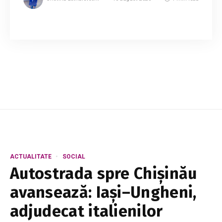
Prim-ministrul Vasile Tofan susține că reforma
fiscală propusă nu va afecta consumul de bază
al populației și nu va pune o presiune
suplimentară pe cheltuielile zilnice ale cetățen...
ACTUALITATE
SOCIAL
Autostrada spre Chișinău
avansează: Iași–Ungheni,
adjudecat italienilor