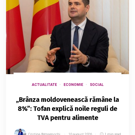
ACTUALITATE
ECONOMIE
SOCIAL
„Brânza moldovenească rămâne la
8%”: Tofan explică noile reguli de
TVA pentru alimente
Cristina Botnarevschi
10 august 2026
1 min read